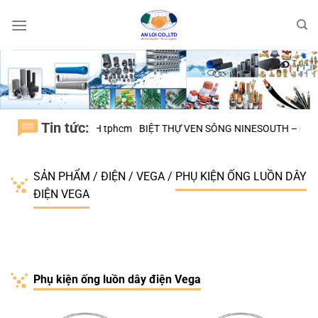
Bỏ
qua
nội
dung
Tin tức:
N, H.BÌNH CHÁNH tphcm
BIỆT THỰ VEN SÔNG NINESOUTH – H.NHÀ B
SẢN PHẨM
/
ĐIỆN
/
VEGA
/
PHỤ KIỆN ỐNG LUỒN DÂY
ĐIỆN VEGA
Phụ kiện ống luồn dây điện Vega