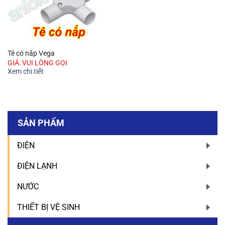
Tê có nắp Vega
GIÁ: VUI LÒNG GỌI
Xem chi tiết
SẢN PHẨM
ĐIỆN
ĐIỆN LẠNH
NƯỚC
THIẾT BỊ VỆ SINH