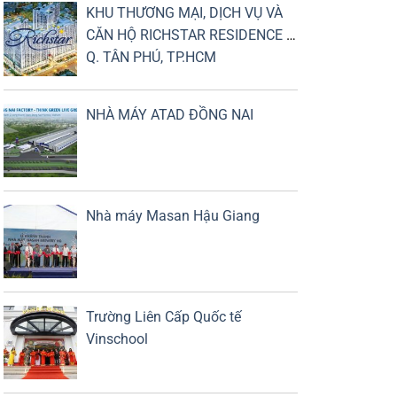
KHU THƯƠNG MẠI, DỊCH VỤ VÀ
CĂN HỘ RICHSTAR RESIDENCE -
Q. TÂN PHÚ, TP.HCM
NHÀ MÁY ATAD ĐỒNG NAI
Nhà máy Masan Hậu Giang
Trường Liên Cấp Quốc tế
Vinschool