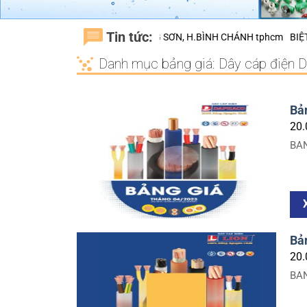
Tin tức:
A NAM SÀI GÒN – KDC TRUNG SƠN, H.BÌNH CHÁNH tphcm
BIỆT THỰ 
Danh mục bảng giá:
Dây cáp điện 
Bả
20.
BAN
Bản
20.
BAN