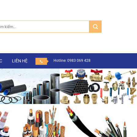
m:
C
LIÊN HỆ
Hotline: 0983 069 428