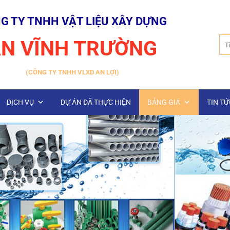
G TY TNHH VẬT LIỆU XÂY DỰNG
Tìm
N VĨNH TRƯỜNG
kiế
(CÔNG TY TNHH VLXD AN LỢI)
DỊCH VỤ
DỰ ÁN ĐÃ THỰC HIỆN
BẢNG GIÁ
TIN TỨ