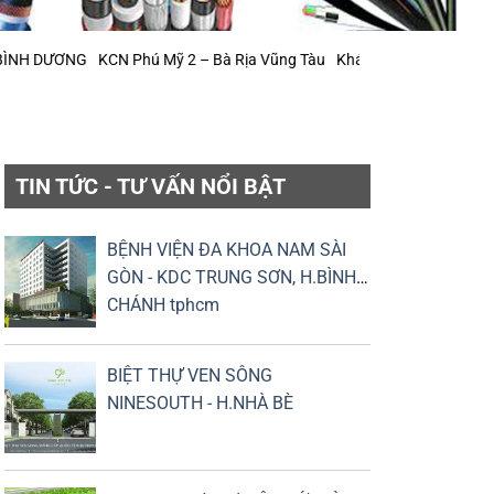
DƯƠNG
KCN Phú Mỹ 2 – Bà Rịa Vũng Tàu
Khách sạn Tân Sơn Nhất (mở 
TIN TỨC - TƯ VẤN NỔI BẬT
BỆNH VIỆN ĐA KHOA NAM SÀI
GÒN - KDC TRUNG SƠN, H.BÌNH
CHÁNH tphcm
BIỆT THỰ VEN SÔNG
NINESOUTH - H.NHÀ BÈ