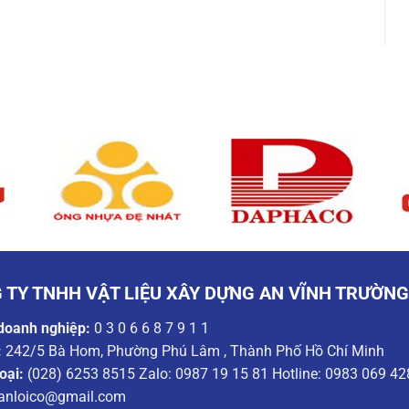
 TY TNHH VẬT LIỆU XÂY DỰNG AN VĨNH TRƯỜN
doanh nghiệp:
0 3 0 6 6 8 7 9 1 1
:
242/5 Bà Hom, Phường Phú Lâm , Thành Phố Hồ Chí Minh
oại:
(028) 6253 8515 Zalo: 0987 19 15 81 Hotline: 0983 069 42
anloico@gmail.com