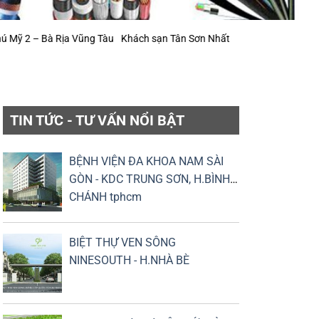
– Bà Rịa Vũng Tàu
Khách sạn Tân Sơn Nhất (mở rộng)
Khu Công Nghiệ
TIN TỨC - TƯ VẤN NỔI BẬT
BỆNH VIỆN ĐA KHOA NAM SÀI
GÒN - KDC TRUNG SƠN, H.BÌNH
CHÁNH tphcm
BIỆT THỰ VEN SÔNG
NINESOUTH - H.NHÀ BÈ