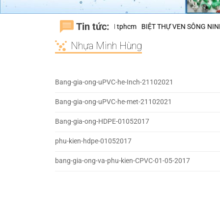
Tin tức:
C TRUNG SƠN, H.BÌNH CHÁNH tphcm
BIỆT THỰ VEN SÔNG NINESOUTH
Nhựa Minh Hùng
Bang-gia-ong-uPVC-he-Inch-21102021
Bang-gia-ong-uPVC-he-met-21102021
Bang-gia-ong-HDPE-01052017
phu-kien-hdpe-01052017
bang-gia-ong-va-phu-kien-CPVC-01-05-2017