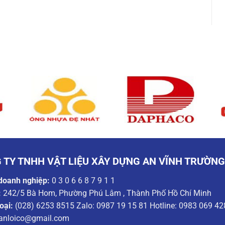
 TY TNHH VẬT LIỆU XÂY DỰNG AN VĨNH TRƯỜN
doanh nghiệp:
0 3 0 6 6 8 7 9 1 1
:
242/5 Bà Hom, Phường Phú Lâm , Thành Phố Hồ Chí Minh
oại:
(028) 6253 8515 Zalo: 0987 19 15 81 Hotline: 0983 069 42
anloico@gmail.com