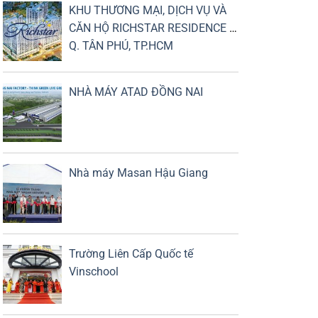
KHU THƯƠNG MẠI, DỊCH VỤ VÀ
CĂN HỘ RICHSTAR RESIDENCE -
Q. TÂN PHÚ, TP.HCM
NHÀ MÁY ATAD ĐỒNG NAI
Nhà máy Masan Hậu Giang
Trường Liên Cấp Quốc tế
Vinschool