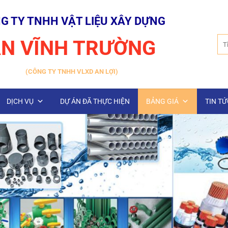
G TY TNHH VẬT LIỆU XÂY DỰNG
Tìm
N VĨNH TRƯỜNG
kiế
(CÔNG TY TNHH VLXD AN LỢI)
DỊCH VỤ
DỰ ÁN ĐÃ THỰC HIỆN
BẢNG GIÁ
TIN TỨ