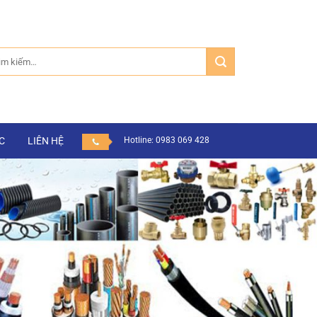
m:
C
LIÊN HỆ
Hotline: 0983 069 428