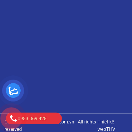
0983 069 428
Copyright © 2020
anloico.com.vn
. All rights
Thiết kế
reserved
web
THV