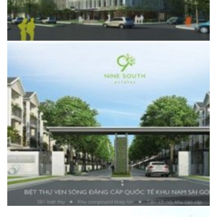
BỆNH VIỆN ĐA KHOA NAM SÀI GÒN – KDC TRUNG SƠN, H.BÌNH CHÁNH
tphcm
BIỆT THỰ VEN SÔNG NINESOUTH – H.NHÀ BÈ