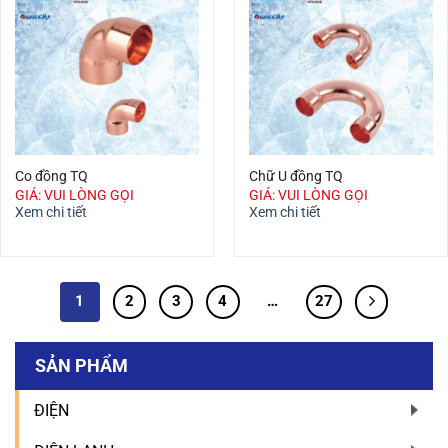
Co đồng TQ
Chữ U đồng TQ
GIÁ: VUI LÒNG GỌI
GIÁ: VUI LÒNG GỌI
Xem chi tiết
Xem chi tiết
1
2
3
4
…
27
SẢN PHẨM
ĐIỆN