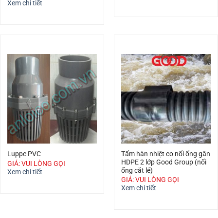
Xem chi tiết
Tấm hàn nhiệt co nối ống gân
Luppe PVC
HDPE 2 lớp Good Group (nối
GIÁ: VUI LÒNG GỌI
ống cắt lẻ)
Xem chi tiết
GIÁ: VUI LÒNG GỌI
Xem chi tiết