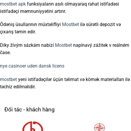
mostbet apk
funksiyaların asılı olmayaraq rahat istifadəsi
istifadəçi məmnuniyyətini artırır.
Ödəniş üsullarının müxtəlifliyi
Mostbet
ilə sürətli depozit və
çıxarış təmin edir.
Díky živým sázkám nabízí
Mostbet
napínavý zážitek v reálném
čase.
nye casinoer uden dansk licens
mostbet
yeni istifadəçilər üçün təlimat və kömək materialları ilə
təchiz edilməlidir.
Đối tác - khách hàng