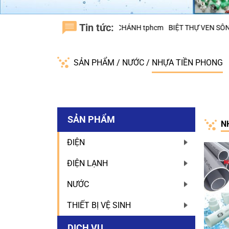
Tin tức:
KDC TRUNG SƠN, H.BÌNH CHÁNH tphcm
BIỆT THỰ VEN SÔNG NINESOU
SẢN PHẨM
/
NƯỚC
/
NHỰA TIỀN PHONG
SẢN PHẨM
N
ĐIỆN
ĐIỆN LẠNH
NƯỚC
THIẾT BỊ VỆ SINH
DỊCH VỤ