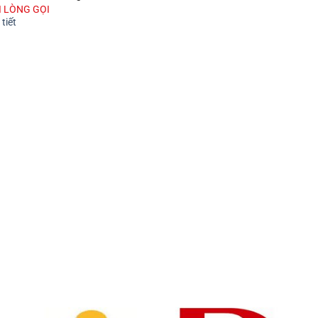
UI LÒNG GỌI
tiết