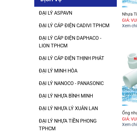
ĐẠI LÝ ASPAVN
Nhựa T
GIÁ: V
ĐẠI LÝ CÁP ĐIỆN CADIVI TPHCM
Xem chi 
ĐẠI LÝ CÁP ĐIỆN DAPHACO -
LION TPHCM
ĐẠI LÝ CÁP ĐIỆN THỊNH PHÁT
ĐẠI LÝ MINH HÒA
ĐẠI LÝ NANOCO - PANASONIC
ĐẠI LÝ NHỰA BÌNH MINH
ĐẠI LÝ NHỰA LÝ XUÂN LAN
Ống nh
GIÁ: V
ĐẠI LÝ NHỰA TIỀN PHONG
Xem chi 
TPHCM