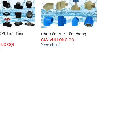
DPE trơn Tiền
Phụ kiện PPR Tiền Phong
GIÁ: VUI LÒNG GỌI
ÒNG GỌI
Xem chi tiết
t