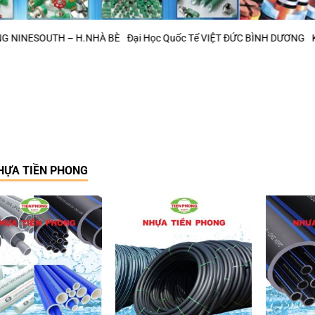
TH – H.NHÀ BÈ
Đại Học Quốc Tế VIỆT ĐỨC BÌNH DƯƠNG
KCN Phú Mỹ 
HỰA TIỀN PHONG