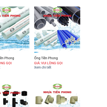
iền Phong
Ống Tiền Phong
ÒNG GỌI
GIÁ: VUI LÒNG GỌI
t
Xem chi tiết