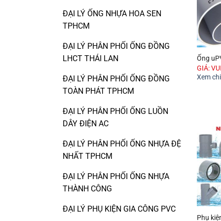
ĐẠI LÝ ỐNG NHỰA HOA SEN
TPHCM
ĐẠI LÝ PHÂN PHỐI ỐNG ĐỒNG
LHCT THÁI LAN
Ống uP
GIÁ: V
Xem chi 
ĐẠI LÝ PHÂN PHỐI ỐNG ĐỒNG
TOÀN PHÁT TPHCM
ĐẠI LÝ PHÂN PHỐI ỐNG LUỒN
DÂY ĐIỆN AC
ĐẠI LÝ PHÂN PHỐI ỐNG NHỰA ĐỆ
NHẤT TPHCM
ĐẠI LÝ PHÂN PHỐI ỐNG NHỰA
THÀNH CÔNG
ĐẠI LÝ PHỤ KIỆN GIA CÔNG PVC
Phụ kiệ