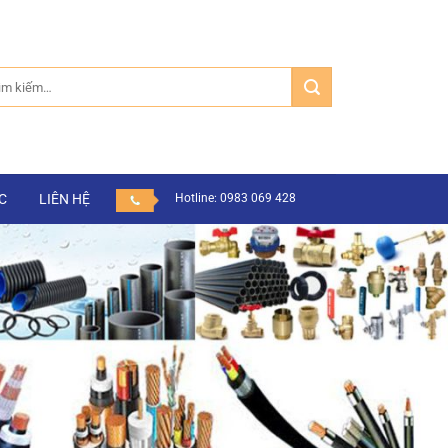
m:
C
LIÊN HỆ
Hotline: 0983 069 428