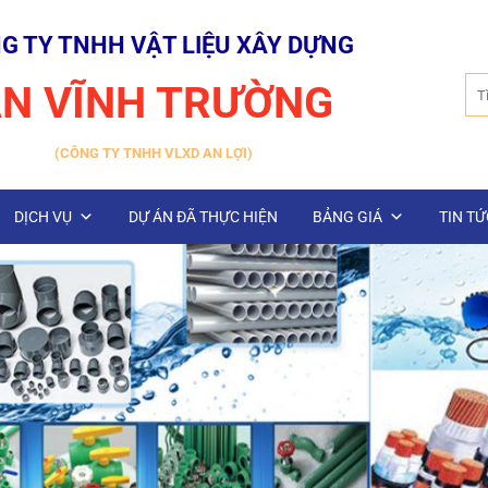
G TY TNHH VẬT LIỆU XÂY DỰNG
Tìm
N VĨNH TRƯỜNG
kiế
(CÔNG TY TNHH VLXD AN LỢI)
DỊCH VỤ
DỰ ÁN ĐÃ THỰC HIỆN
BẢNG GIÁ
TIN TỨ