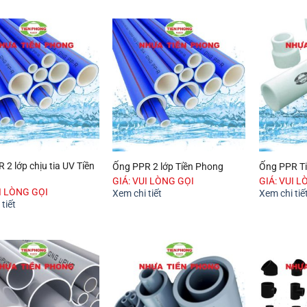
 2 lớp chịu tia UV Tiền
Ống PPR 2 lớp Tiền Phong
Ống PPR T
GIÁ: VUI LÒNG GỌI
GIÁ: VUI L
UI LÒNG GỌI
Xem chi tiết
Xem chi tiế
tiết