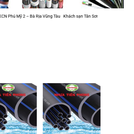
2 – Bà Rịa Vũng Tàu
Khách sạn Tân Sơn Nhất (mở rộng)
Khu Công Ngh