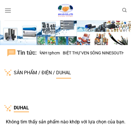
Bỏ
qua
nội
dung
Tin tức:
NG SƠN, H.BÌNH CHÁNH tphcm
BIỆT THỰ VEN SÔNG NINESOUTH – H.
SẢN PHẨM
/
ĐIỆN
/
DUHAL
DUHAL
Không tìm thấy sản phẩm nào khớp với lựa chọn của bạn.