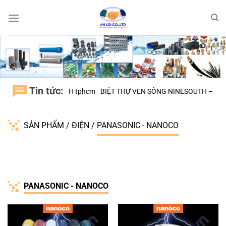
Bỏ
qua
nội
dung
Tin tức:
 H.BÌNH CHÁNH tphcm
BIỆT THỰ VEN SÔNG NINESOUTH – H.NHÀ BÈ
SẢN PHẨM
/
ĐIỆN
/
PANASONIC - NANOCO
PANASONIC - NANOCO