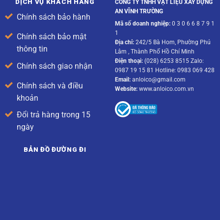
DỊCH VỤ KHÁCH HÀNG
CÔNG TY TNHH VẬT LIỆU XÂY DỰNG
AN VĨNH TRƯỜNG
Chính sách bảo hành
Mã số doanh nghiệp:
0 3 0 6 6 8 7 9 1
1
Chính sách bảo mật
Địa chỉ:
242/5 Bà Hom, Phường Phú
thông tin
Lâm , Thành Phố Hồ Chí Minh
Điện thoại:
(028) 6253 8515 Zalo:
Chính sách giao nhận
0987 19 15 81 Hotline: 0983 069 428
Email:
anloico@gmail.com
Chính sách và điều
Website:
www.anloico.com.vn
khoản
Đổi trả hàng trong 15
ngày
BẢN ĐỒ ĐƯỜNG ĐI