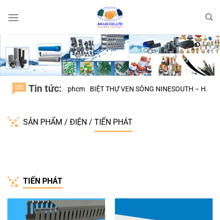
Bỏ
qua
nội
dung
Tin tức:
N, H.BÌNH CHÁNH tphcm
BIỆT THỰ VEN SÔNG NINESOUTH – H.NHÀ 
SẢN PHẨM
/
ĐIỆN
/
TIẾN PHÁT
TIẾN PHÁT