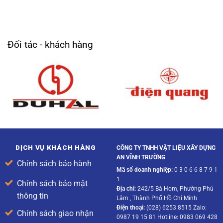
Đối tác - khách hàng
DỊCH VỤ KHÁCH HÀNG
CÔNG TY TNHH VẬT LIỆU XÂY DỰNG
AN VĨNH TRƯỜNG
Chính sách bảo hành
Mã số doanh nghiệp:
0 3 0 6 6 8 7 9 1
1
Chính sách bảo mật
Địa chỉ:
242/5 Bà Hom, Phường Phú
thông tin
Lâm , Thành Phố Hồ Chí Minh
Điện thoại:
(028) 6253 8515 Zalo:
Chính sách giao nhận
0987 19 15 81 Hotline: 0983 069 428