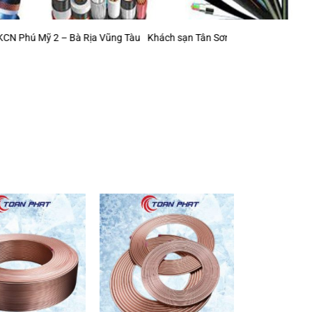
2 – Bà Rịa Vũng Tàu
Khách sạn Tân Sơn Nhất (mở rộng)
Khu Công Ng