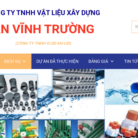
G TY TNHH VẬT LIỆU XÂY DỰNG
Tìm
N VĨNH TRƯỜNG
kiế
(CÔNG TY TNHH VLXD AN LỢI)
DỊCH VỤ
DỰ ÁN ĐÃ THỰC HIỆN
BẢNG GIÁ
TIN TỨ