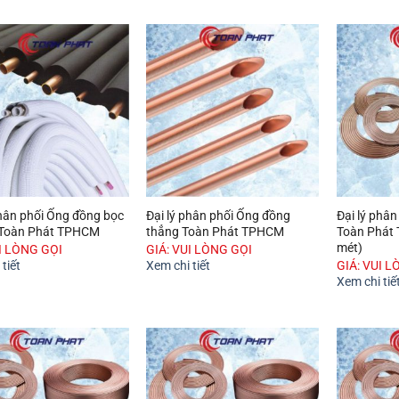
phân phối Ống đồng bọc
Đại lý phân phối Ống đồng
Đại lý phâ
 Toàn Phát TPHCM
thẳng Toàn Phát TPHCM
Toàn Phát
mét)
UI LÒNG GỌI
GIÁ: VUI LÒNG GỌI
tiết
Xem chi tiết
GIÁ: VUI L
Xem chi tiế