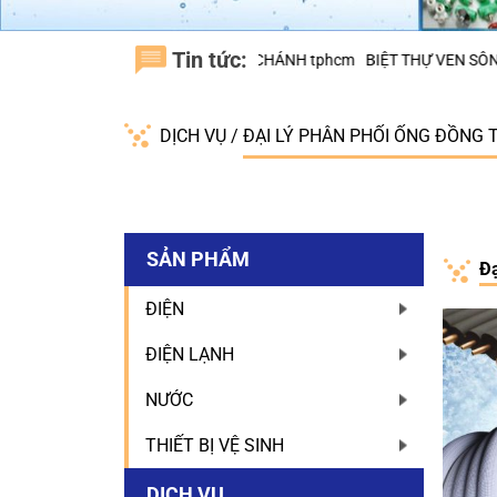
Tin tức:
KDC TRUNG SƠN, H.BÌNH CHÁNH tphcm
BIỆT THỰ VEN SÔNG NINESO
DỊCH VỤ
/
ĐẠI LÝ PHÂN PHỐI ỐNG ĐỒNG
SẢN PHẨM
Đạ
ĐIỆN
ĐIỆN LẠNH
NƯỚC
THIẾT BỊ VỆ SINH
DỊCH VỤ