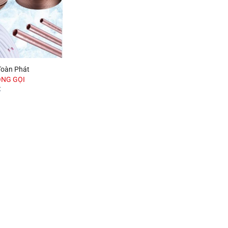
Toàn Phát
ÒNG GỌI
t