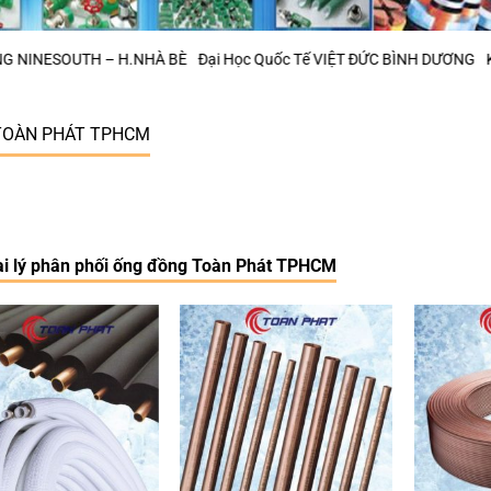
UTH – H.NHÀ BÈ
Đại Học Quốc Tế VIỆT ĐỨC BÌNH DƯƠNG
KCN Phú Mỹ 
 TOÀN PHÁT TPHCM
i lý phân phối ống đồng Toàn Phát TPHCM