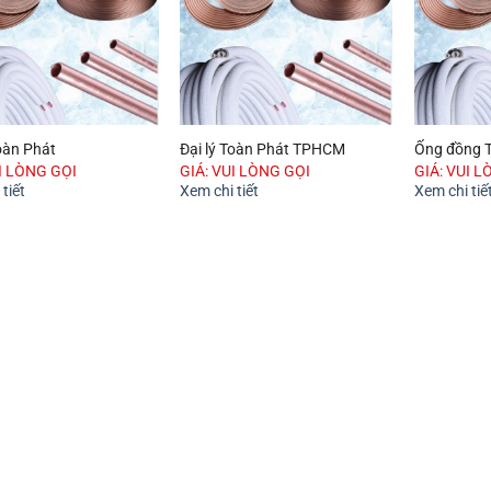
Toàn Phát
Đại lý Toàn Phát TPHCM
Ống đồng 
UI LÒNG GỌI
GIÁ: VUI LÒNG GỌI
GIÁ: VUI L
tiết
Xem chi tiết
Xem chi tiế