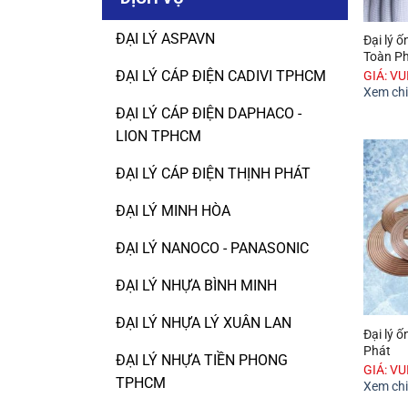
ĐẠI LÝ ASPAVN
Đại lý 
Toàn P
ĐẠI LÝ CÁP ĐIỆN CADIVI TPHCM
GIÁ: V
Xem chi 
ĐẠI LÝ CÁP ĐIỆN DAPHACO -
LION TPHCM
ĐẠI LÝ CÁP ĐIỆN THỊNH PHÁT
ĐẠI LÝ MINH HÒA
ĐẠI LÝ NANOCO - PANASONIC
ĐẠI LÝ NHỰA BÌNH MINH
ĐẠI LÝ NHỰA LÝ XUÂN LAN
Đại lý 
Phát
ĐẠI LÝ NHỰA TIỀN PHONG
GIÁ: V
TPHCM
Xem chi 