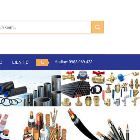
m:
C
LIÊN HỆ
Hotline: 0983 069 428