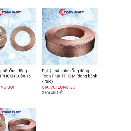
n phối Ống đồng
Đại lý phân phối Ống đồng
 TPHCM (Cuộn 15
Toàn Phát TPHCM (dạng bành
/ rulo)
ÒNG GỌI
GIÁ: VUI LÒNG GỌI
t
Xem chi tiết