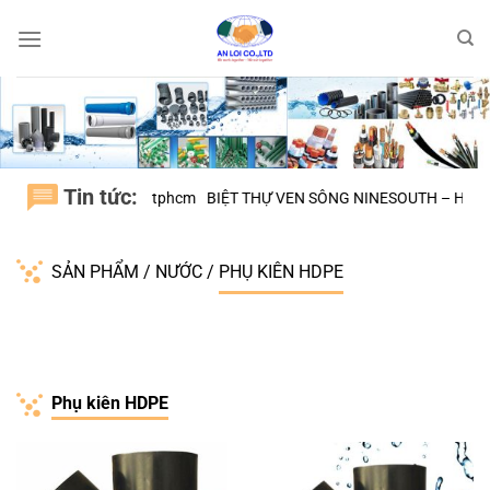
Bỏ
qua
nội
dung
Tin tức:
 H.BÌNH CHÁNH tphcm
BIỆT THỰ VEN SÔNG NINESOUTH – H.NHÀ BÈ
SẢN PHẨM
/
NƯỚC
/
PHỤ KIÊN HDPE
Phụ kiên HDPE