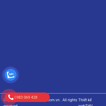
0983 069 428
Copyright © 2020
anloico.com.vn
. All rights
Thiết kế
reserved
web
THV