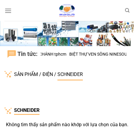
Bỏ
qua
nội
dung
Tin tức:
RUNG SƠN, H.BÌNH CHÁNH tphcm
BIỆT THỰ VEN SÔNG NINESOUTH – 
SẢN PHẨM
/
ĐIỆN
/
SCHNEIDER
SCHNEIDER
Không tìm thấy sản phẩm nào khớp với lựa chọn của bạn.