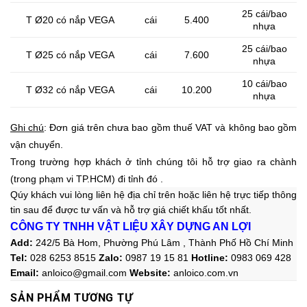
25 cái/bao
T Ø20 có nắp VEGA
cái
5.400
nhựa
25 cái/bao
T Ø25 có nắp VEGA
cái
7.600
nhựa
10 cái/bao
T Ø32 có nắp VEGA
cái
10.200
nhựa
Ghi chú
: Đơn giá trên chưa bao gồm thuế VAT và không bao gồm
vận chuyển.
Trong trường hợp khách ở tỉnh chúng tôi hỗ trợ giao ra chành
(trong phạm vi TP.HCM) đi tỉnh đó .
Qúy khách vui lòng liên hệ địa chỉ trên hoặc liên hệ trực tiếp thông
tin sau
để được tư vấn và hỗ trợ giá chiết khấu tốt nhất.
CÔNG TY TNHH VẬT LIỆU XÂY DỰNG AN LỢI
Add:
242/5 Bà Hom, Phường Phú Lâm , Thành Phố Hồ Chí Minh
Tel:
028 6253 8515
Zalo
:
0987 19 15 81
Hotline:
0983 069 428
Email:
anloico@gmail.com
Website:
anloico.com.vn
SẢN PHẨM TƯƠNG TỰ