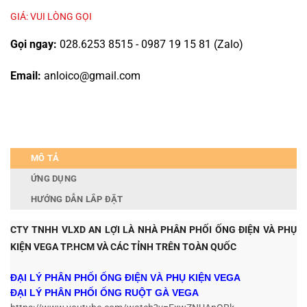
GIÁ: VUI LÒNG GỌI
Gọi ngay:
028.6253 8515 - 0987 19 15 81 (Zalo)
Email:
anloico@gmail.com
MÔ TẢ
ỨNG DỤNG
HƯỚNG DẪN LẮP ĐẶT
CTY TNHH VLXD AN LỢI LÀ NHÀ PHÂN PHỐI ỐNG ĐIỆN VÀ PHỤ
KIỆN VEGA TP.HCM V
À CÁC TỈNH TRÊN TOÀN QUỐC
ĐẠI LÝ PHÂN PHỐI ỐNG ĐIỆN VÀ PHỤ KIỆN VEGA
ĐẠI LÝ PHÂN PHỐI ỐNG RUỘT GÀ VEGA