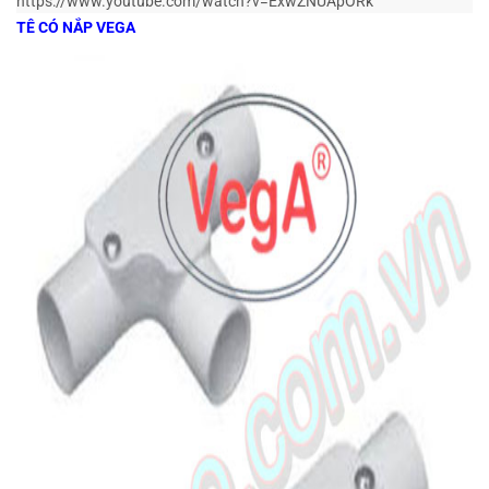
https://www.youtube.com/watch?v=ExwZNUApORk
TÊ CÓ NẮP VEGA