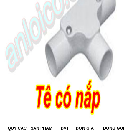
QUY CÁCH SẢN PHẨM
ĐVT
ĐƠN GIÁ
ĐÓNG GÓI