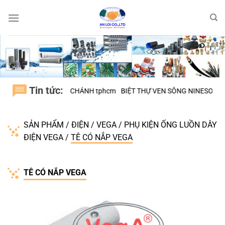
Bỏ
qua
nội
dung
Tin tức:
NG SƠN, H.BÌNH CHÁNH tphcm
BIỆT THỰ VEN SÔNG NINESOUTH – H
SẢN PHẨM
/
ĐIỆN
/
VEGA
/
PHỤ KIỆN ỐNG LUỒN DÂY
ĐIỆN VEGA
/
TÊ CÓ NẮP VEGA
TÊ CÓ NẮP VEGA