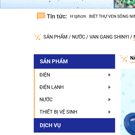
Tin tức:
G SƠN, H.BÌNH CHÁNH tphcm
BIỆT THỰ VEN SÔNG NINESOUTH – H.
SẢN PHẨM
/
NƯỚC
/
VAN GANG SHINYI
/
N
SẢN PHẨM
ĐIỆN
ĐIỆN LẠNH
NƯỚC
THIẾT BỊ VỆ SINH
DỊCH VỤ