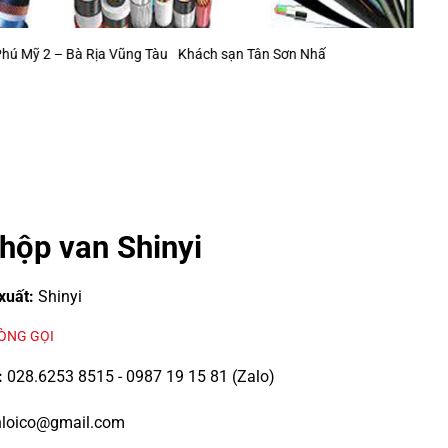
ịa Vũng Tàu
Khách sạn Tân Sơn Nhất (mở rộng)
Khu Công Nghiệp Ông 
hộp van Shinyi
xuất:
Shinyi
LÒNG GỌI
:
028.6253 8515 - 0987 19 15 81 (Zalo)
loico@gmail.com