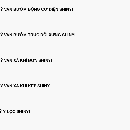
LÝ VAN BƯỚM ĐỘNG CƠ ĐIỆN SHINYI
 LÝ VAN BƯỚM TRỤC ĐỐI XỨNG SHINYI
LÝ VAN XẢ KHÍ ĐƠN SHINYI
LÝ VAN XẢ KHÍ KÉP SHINYI
Ý Y LỌC SHINYI