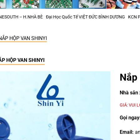
NHÀ BÈ
Đại Học Quốc Tế VIỆT ĐỨC BÌNH DƯƠNG
KCN Phú Mỹ 2 – Bà R
NẮP HỘP VAN SHINYI
ẮP HỘP VAN SHINYI
Nắp 
Nhà sản 
GIÁ: VUI 
Gọi ngay
Email:
an