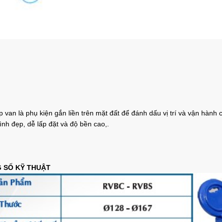
 van là phụ kiện gắn liền trên mặt đất để đánh dấu vị trí và vận hành 
ình đẹp, dễ lấp đặt và độ bền cao,.
 SỐ KỸ THUẬT