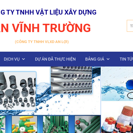
G TY TNHH VẬT LIỆU XÂY DỰNG
Tìm
N VĨNH TRƯỜNG
kiế
(CÔNG TY TNHH VLXD AN LỢI)
DỊCH VỤ
DỰ ÁN ĐÃ THỰC HIỆN
BẢNG GIÁ
TIN TỨ