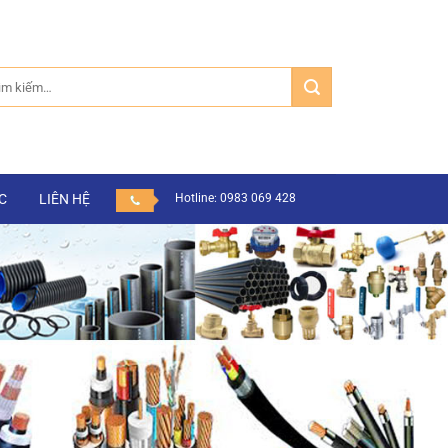
m:
C
LIÊN HỆ
Hotline: 0983 069 428