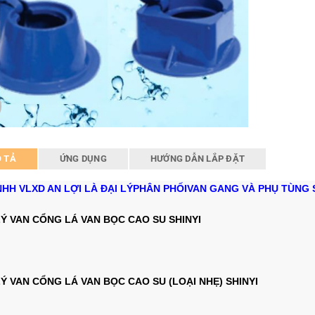
 TẢ
ỨNG DỤNG
HƯỚNG DẪN LẮP ĐẶT
HH VLXD AN LỢI LÀ ĐẠI LÝ
PHÂN PHỐI
VAN GANG VÀ PHỤ TÙNG 
LÝ VAN CỔNG LÁ VAN BỌC CAO SU SHINYI
LÝ VAN CỔNG LÁ VAN BỌC CAO SU (LOẠI NHẸ) SHINYI