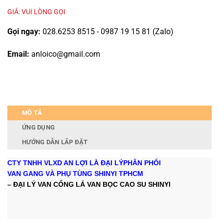
GIÁ: VUI LÒNG GỌI
Gọi ngay:
028.6253 8515 - 0987 19 15 81 (Zalo)
Email:
anloico@gmail.com
MÔ TẢ
ỨNG DỤNG
HƯỚNG DẪN LẮP ĐẶT
CTY TNHH VLXD AN LỢI LÀ ĐẠI LÝ
PHÂN PHỐI
VAN GANG VÀ PHỤ TÙNG SHINYI TPHCM
– ĐẠI LÝ VAN CỔNG LÁ VAN BỌC CAO SU SHINYI