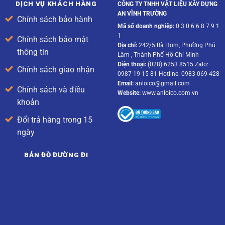
DỊCH VỤ KHÁCH HÀNG
CÔNG TY TNHH VẬT LIỆU XÂY DỰNG
AN VĨNH TRƯỜNG
Chính sách bảo hành
Mã số doanh nghiệp:
0 3 0 6 6 8 7 9 1
1
Chính sách bảo mật
Địa chỉ:
242/5 Bà Hom, Phường Phú
thông tin
Lâm , Thành Phố Hồ Chí Minh
Điện thoại:
(028) 6253 8515 Zalo:
Chính sách giao nhận
0987 19 15 81 Hotline: 0983 069 428
Email:
anloico@gmail.com
Chính sách và điều
Website:
www.anloico.com.vn
khoản
Đổi trả hàng trong 15
ngày
BẢN ĐỒ ĐƯỜNG ĐI