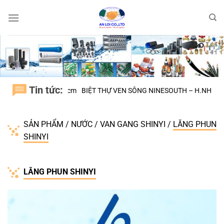
Bỏ
qua
nội
dung
Tin tức:
ÌNH CHÁNH tphcm
BIỆT THỰ VEN SÔNG NINESOUTH – H.NHÀ BÈ
Đại
SẢN PHẨM
/
NƯỚC
/
VAN GANG SHINYI
/
LĂNG PHUN
SHINYI
LĂNG PHUN SHINYI