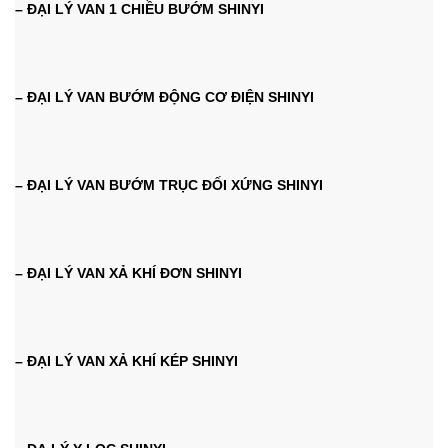
– ĐẠI LÝ VAN 1 CHIỀU BƯỚM SHINYI
– ĐẠI LÝ VAN BƯỚM ĐỘNG CƠ ĐIỆN SHINYI
– ĐẠI LÝ VAN BƯỚM TRỤC ĐỐI XỨNG SHINYI
– ĐẠI LÝ VAN XẢ KHÍ ĐƠN SHINYI
– ĐẠI LÝ VAN XẢ KHÍ KÉP SHINYI