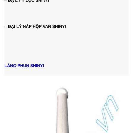
– ĐẠ LÝ Y LỌC SHINYI
– ĐẠI LÝ NẮP HỘP VAN SHINYI
LĂNG PHUN SHINYI