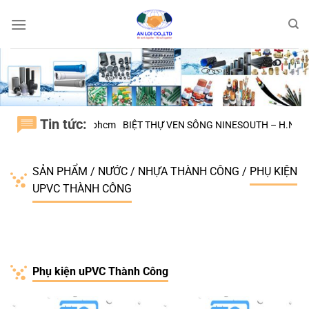
Bỏ
qua
nội
dung
Tin tức:
H.BÌNH CHÁNH tphcm
BIỆT THỰ VEN SÔNG NINESOUTH – H.NHÀ BÈ
Đ
SẢN PHẨM
/
NƯỚC
/
NHỰA THÀNH CÔNG
/
PHỤ KIỆN
UPVC THÀNH CÔNG
Phụ kiện uPVC Thành Công