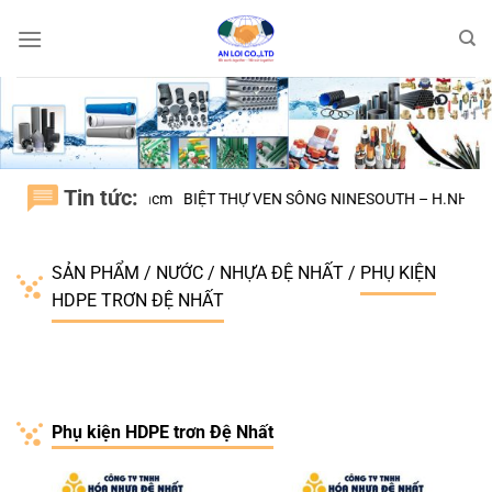
Bỏ
qua
nội
dung
Tin tức:
BÌNH CHÁNH tphcm
BIỆT THỰ VEN SÔNG NINESOUTH – H.NHÀ BÈ
Đạ
SẢN PHẨM
/
NƯỚC
/
NHỰA ĐỆ NHẤT
/
PHỤ KIỆN
HDPE TRƠN ĐỆ NHẤT
Phụ kiện HDPE trơn Đệ Nhất