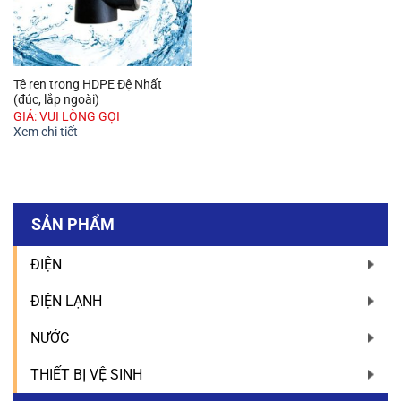
Tê ren trong HDPE Đệ Nhất
(đúc, lắp ngoài)
GIÁ: VUI LÒNG GỌI
Xem chi tiết
SẢN PHẨM
ĐIỆN
ĐIỆN LẠNH
NƯỚC
THIẾT BỊ VỆ SINH