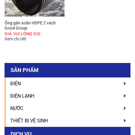
Ống gân xoắn HDPE 2 vách
Good Group
GIÁ: VUI LÒNG GỌI
Xem chi tiết
SẢN PHẨM
ĐIỆN
ĐIỆN LẠNH
NƯỚC
THIẾT BỊ VỆ SINH
DỊCH VỤ