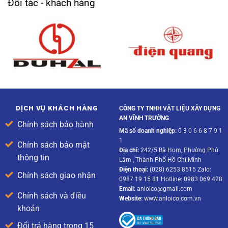
Đối tác - khách hàng
DỊCH VỤ KHÁCH HÀNG
CÔNG TY TNHH VẬT LIỆU XÂY DỰNG
AN VĨNH TRƯỜNG
Chính sách bảo hành
Mã số doanh nghiệp:
0 3 0 6 6 8 7 9 1
1
Chính sách bảo mật
Địa chỉ:
242/5 Bà Hom, Phường Phú
thông tin
Lâm , Thành Phố Hồ Chí Minh
Điện thoại:
(028) 6253 8515 Zalo:
Chính sách giao nhận
0987 19 15 81 Hotline: 0983 069 428
Email:
anloico@gmail.com
Chính sách và điều
Website:
www.anloico.com.vn
khoản
Đổi trả hàng trong 15