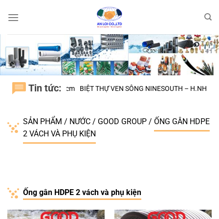
Bỏ
qua
nội
dung
Tin tức:
H.BÌNH CHÁNH tphcm
BIỆT THỰ VEN SÔNG NINESOUTH – H.NHÀ BÈ
SẢN PHẨM
/
NƯỚC
/
GOOD GROUP
/
ỐNG GÂN HDPE
2 VÁCH VÀ PHỤ KIỆN
Ống gân HDPE 2 vách và phụ kiện