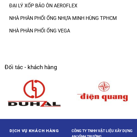
ĐẠI LÝ XỐP BẢO ÔN AEROFLEX
NHÀ PHÂN PHỐI ỐNG NHỰA MINH HÙNG TPHCM
NHÀ PHÂN PHỐI ỐNG VEGA
Đối tác - khách hàng
DỊCH VỤ KHÁCH HÀNG
CÔNG TY TNHH VẬT LIỆU XÂY DỰNG
AN VĨNH TRƯỜNG