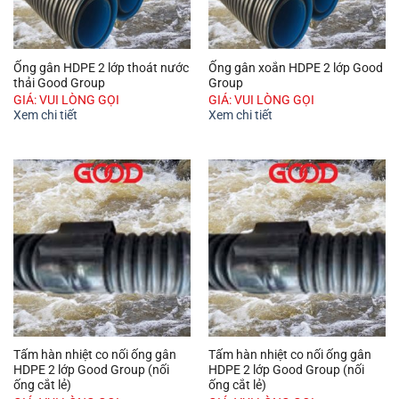
Ống gân HDPE 2 lớp thoát nước
Ống gân xoắn HDPE 2 lớp Good
thải Good Group
Group
GIÁ: VUI LÒNG GỌI
GIÁ: VUI LÒNG GỌI
Xem chi tiết
Xem chi tiết
Tấm hàn nhiệt co nối ống gân
Tấm hàn nhiệt co nối ống gân
HDPE 2 lớp Good Group (nối
HDPE 2 lớp Good Group (nối
ống cắt lẻ)
ống cắt lẻ)