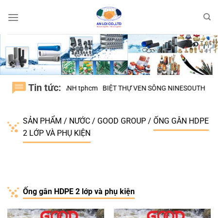
Bỏ
qua
nội
dung
Tin tức:
 SƠN, H.BÌNH CHÁNH tphcm
BIỆT THỰ VEN SÔNG NINESOUTH – H.NH
SẢN PHẨM
/
NƯỚC
/
GOOD GROUP
/
ỐNG GÂN HDPE
2 LỚP VÀ PHỤ KIỆN
Ống gân HDPE 2 lớp và phụ kiện