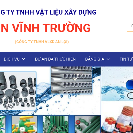
G TY TNHH VẬT LIỆU XÂY DỰNG
Tìm
N VĨNH TRƯỜNG
kiế
(CÔNG TY TNHH VLXD AN LỢI)
DỊCH VỤ
DỰ ÁN ĐÃ THỰC HIỆN
BẢNG GIÁ
TIN TỨ