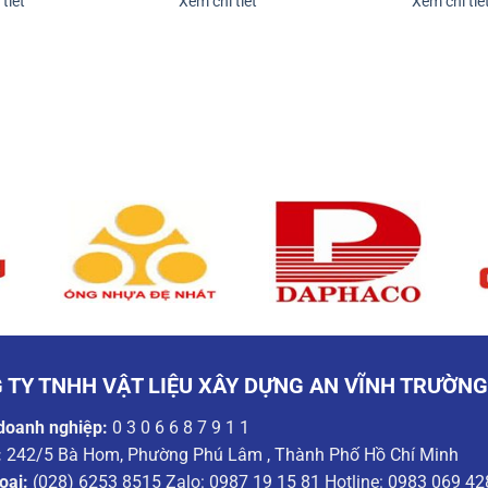
tiết
Xem chi tiết
Xem chi tiế
 TY TNHH VẬT LIỆU XÂY DỰNG AN VĨNH TRƯỜN
doanh nghiệp:
0 3 0 6 6 8 7 9 1 1
:
242/5 Bà Hom, Phường Phú Lâm , Thành Phố Hồ Chí Minh
oại:
(028) 6253 8515 Zalo: 0987 19 15 81 Hotline: 0983 069 42