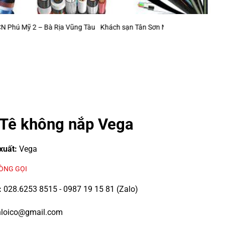
– Bà Rịa Vũng Tàu
Khách sạn Tân Sơn Nhất (mở rộng)
Khu Công Nghiệ
Tê không nắp Vega
xuất:
Vega
LÒNG GỌI
:
028.6253 8515 - 0987 19 15 81 (Zalo)
loico@gmail.com