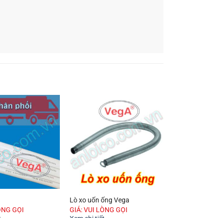
Lò xo uốn ống Vega
ÒNG GỌI
GIÁ: VUI LÒNG GỌI