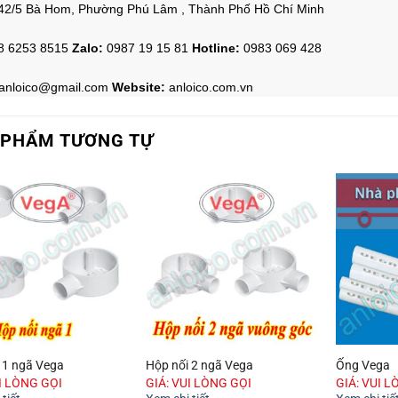
42/5 Bà Hom, Phường Phú Lâm , Thành Phố Hồ Chí Minh
8 6253 8515
Zalo
:
0987 19 15 81
Hotline:
0983 069 428
anloico@gmail.com
Website:
anloico.com.vn
 PHẨM TƯƠNG TỰ
 1 ngã Vega
Hộp nối 2 ngã Vega
Ống Vega
UI LÒNG GỌI
GIÁ: VUI LÒNG GỌI
GIÁ: VUI L