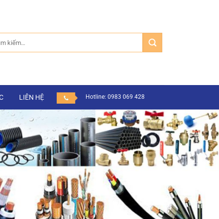
m:
C
LIÊN HỆ
Hotline: 0983 069 428