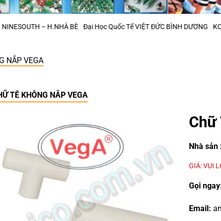
 – H.NHÀ BÈ
Đại Học Quốc Tế VIỆT ĐỨC BÌNH DƯƠNG
KCN Phú Mỹ 2 
G NẮP VEGA
HỮ TÊ KHÔNG NẮP VEGA
Chữ 
Nhà sản 
GIÁ: VUI 
Gọi ngay
Email:
an