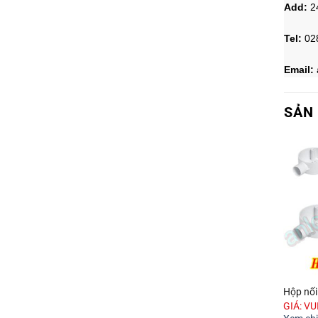
Add:
2
Tel:
02
Email:
SẢN
 điện Vega
Kẹp đỡ ống Vega
Hộp nối
: VUI LÒNG GỌI
GIÁ: VUI LÒNG GỌI
GIÁ: V