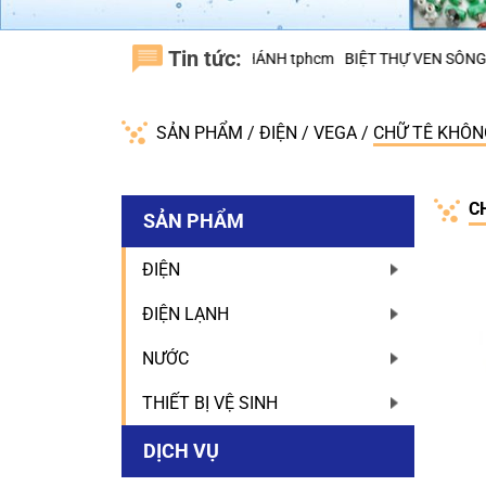
Tin tức:
C TRUNG SƠN, H.BÌNH CHÁNH tphcm
BIỆT THỰ VEN SÔNG NINESOUTH
SẢN PHẨM
/
ĐIỆN
/
VEGA
/
CHỮ TÊ KHÔN
C
SẢN PHẨM
ĐIỆN
ĐIỆN LẠNH
NƯỚC
THIẾT BỊ VỆ SINH
DỊCH VỤ