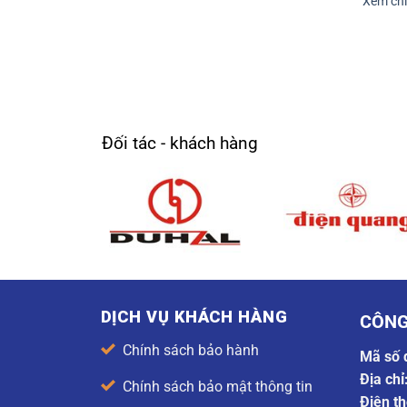
chi tiết
Xem chi tiết
Xem chi 
Đối tác - khách hàng
DỊCH VỤ KHÁCH HÀNG
CÔNG
Chính sách bảo hành
Mã số 
Địa chỉ
Chính sách bảo mật thông tin
Điện th