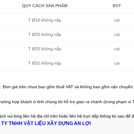
QUY CÁCH SẢN PHẨM
ĐVT
T Ø16 không nắp
cái
T Ø20 không nắp
cái
T Ø25 không nắp
cái
T Ø32 không nắp
cái
ú
: Đơn giá trên chưa bao gồm thuế VAT và không bao gồm vận chuyển.
rường hợp khách ở tỉnh chúng tôi hỗ trợ giao ra chành (trong phạm vi T
ch vui lòng liên hệ địa chỉ trên hoặc liên hệ trực tiếp thông tin sau
để đ
TY TNHH VẬT LIỆU XÂY DỰNG AN LỢI