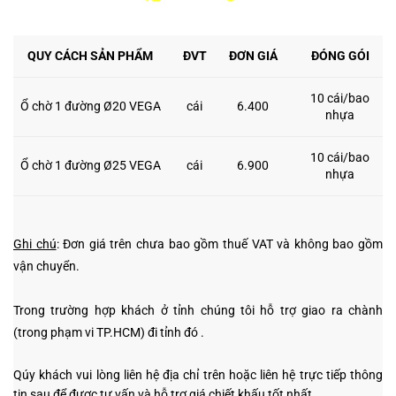
QUY CÁCH SẢN PHẨM
ĐVT
ĐƠN GIÁ
ĐÓNG GÓI
10 cái/bao
Ổ chờ 1 đường Ø20 VEGA
cái
6.400
nhựa
10 cái/bao
Ổ chờ 1 đường Ø25 VEGA
cái
6.900
nhựa
Ghi chú
: Đơn giá trên chưa bao gồm thuế VAT và không bao gồm
vận chuyển.
Trong trường hợp khách ở tỉnh chúng tôi hỗ trợ giao ra chành
(trong phạm vi TP.HCM) đi tỉnh đó .
Qúy khách vui lòng liên hệ địa chỉ trên hoặc liên hệ trực tiếp thông
tin sau
để được tư vấn và hỗ trợ giá chiết khấu tốt nhất.