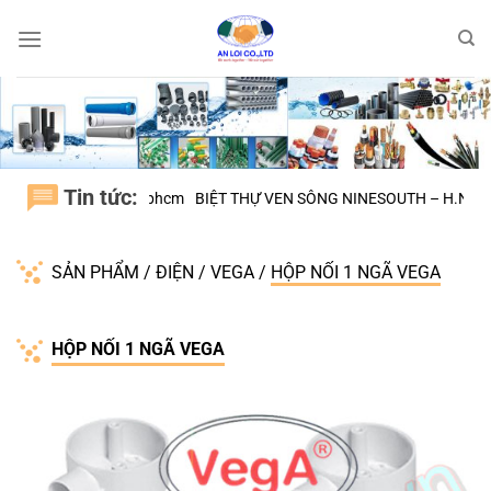
Bỏ
qua
nội
dung
Tin tức:
H.BÌNH CHÁNH tphcm
BIỆT THỰ VEN SÔNG NINESOUTH – H.NHÀ BÈ
SẢN PHẨM
/
ĐIỆN
/
VEGA
/
HỘP NỐI 1 NGÃ VEGA
HỘP NỐI 1 NGÃ VEGA