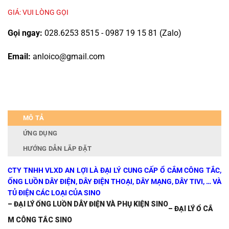
GIÁ: VUI LÒNG GỌI
Gọi ngay:
028.6253 8515 - 0987 19 15 81 (Zalo)
Email:
anloico@gmail.com
MÔ TẢ
ỨNG DỤNG
HƯỚNG DẪN LẮP ĐẶT
CTY TNHH VLXD AN LỢI LÀ ĐẠI LÝ CUNG CẤP Ổ CẮM CÔNG TẮC,
ỐNG LUỒN DÂY ĐIỆN, DÂY ĐIỆN THOẠI, DÂY MẠNG, DÂY TIVI, … VÀ
TỦ ĐIỆN CÁC LOẠI CỦA SINO
– ĐẠI LÝ ỐNG LUỒN DÂY ĐIỆN VÀ PHỤ KIỆN SINO
– ĐẠI LÝ Ổ CẮ
M CÔNG TẮC SINO