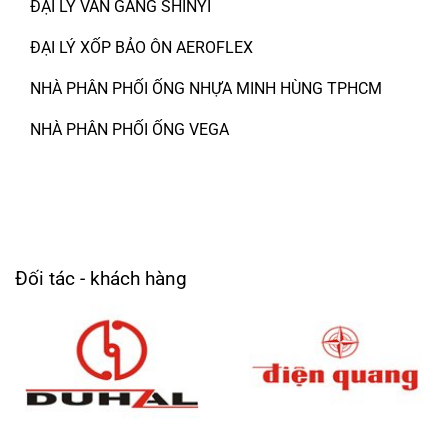
ĐẠI LÝ VAN GANG SHINYI
ĐẠI LÝ XỐP BẢO ÔN AEROFLEX
NHÀ PHÂN PHỐI ỐNG NHỰA MINH HÙNG TPHCM
NHÀ PHÂN PHỐI ỐNG VEGA
Đối tác - khách hàng