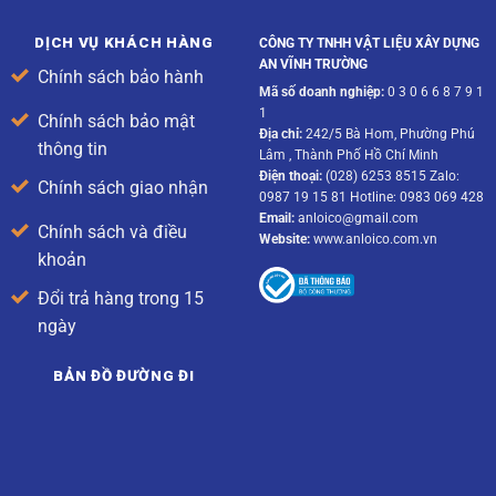
DỊCH VỤ KHÁCH HÀNG
CÔNG TY TNHH VẬT LIỆU XÂY DỰNG
AN VĨNH TRƯỜNG
Chính sách bảo hành
Mã số doanh nghiệp:
0 3 0 6 6 8 7 9 1
1
Chính sách bảo mật
Địa chỉ:
242/5 Bà Hom, Phường Phú
thông tin
Lâm , Thành Phố Hồ Chí Minh
Điện thoại:
(028) 6253 8515 Zalo:
Chính sách giao nhận
0987 19 15 81 Hotline: 0983 069 428
Email:
anloico@gmail.com
Chính sách và điều
Website:
www.anloico.com.vn
khoản
Đổi trả hàng trong 15
ngày
BẢN ĐỒ ĐƯỜNG ĐI