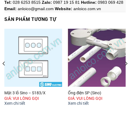
Tel:
028 6253 8515
Zalo
:
0987 19 15 81
Hotline:
0983 069 428
Email:
anloico@gmail.com
Website:
anloico.com.vn
SẢN PHẨM TƯƠNG TỰ
Mặt 3 lỗ Sino – S183/X
Ống điện SP (Sino)
GIÁ: VUI LÒNG GỌI
GIÁ: VUI LÒNG GỌI
Xem chi tiết
Xem chi tiết