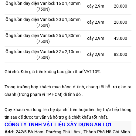
Ống luồn dây điện Vanlock 16 x 1,40mm
cây 2,9m
20.000
(750N)
Ống luồn dây điện Vanlock 20 x 1,55mm
cây 2,9m
28.000
(750N)
Ống luồn dây điện Vanlock 25 x 1,80mm
cây 2,9m
43.000
(750N)
Ống luồn dây điện Vanlock 32 x 2,10mm
cây 2,9m
82.000
(750N)
Ghi chú: Đơn giá trên không bao gồm thuế VAT 10%.
Trong trường hợp khách mua hàng ở tỉnh, chúng tôi hỗ trợ giao ra
chành (trong phạm vi TP.HCM) đi tỉnh đó .
Qúy khách vui lòng liên hệ địa chỉ trên hoặc liên hệ trực tiếp thông
tin sau
để được tư vấn và hỗ trợ giá chiết khấu tốt nhất.
CÔNG TY TNHH VẬT LIỆU XÂY DỰNG AN LỢI
Add:
242/5 Bà Hom, Phường Phú Lâm , Thành Phố Hồ Chí Minh