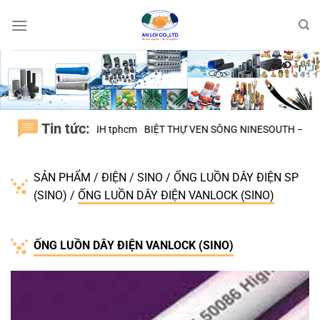
Bỏ
qua
nội
dung
Tin tức:
N, H.BÌNH CHÁNH tphcm
BIỆT THỰ VEN SÔNG NINESOUTH – H.NHÀ B
SẢN PHẨM
/
ĐIỆN
/
SINO
/
ỐNG LUỒN DÂY ĐIỆN SP
(SINO)
/
ỐNG LUỒN DÂY ĐIỆN VANLOCK (SINO)
ỐNG LUỒN DÂY ĐIỆN VANLOCK (SINO)