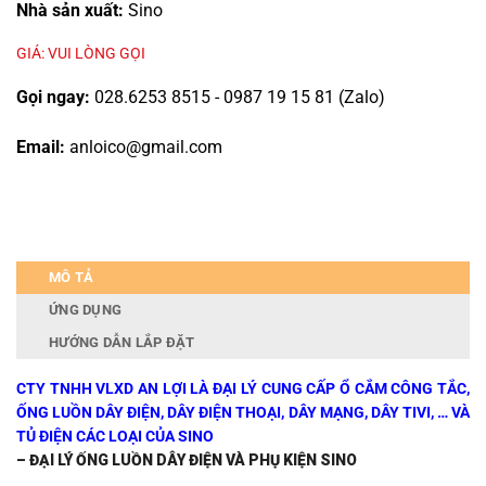
Nhà sản xuất:
Sino
GIÁ: VUI LÒNG GỌI
Gọi ngay:
028.6253 8515 - 0987 19 15 81 (Zalo)
Email:
anloico@gmail.com
MÔ TẢ
ỨNG DỤNG
HƯỚNG DẪN LẮP ĐẶT
CTY TNHH VLXD AN LỢI LÀ ĐẠI LÝ CUNG CẤP Ổ CẮM CÔNG TẮC,
ỐNG LUỒN DÂY ĐIỆN, DÂY ĐIỆN THOẠI, DÂY MẠNG, DÂY TIVI, … VÀ
TỦ ĐIỆN CÁC LOẠI CỦA SINO
– ĐẠI LÝ ỐNG LUỒN DÂY ĐIỆN VÀ PHỤ KIỆN SINO