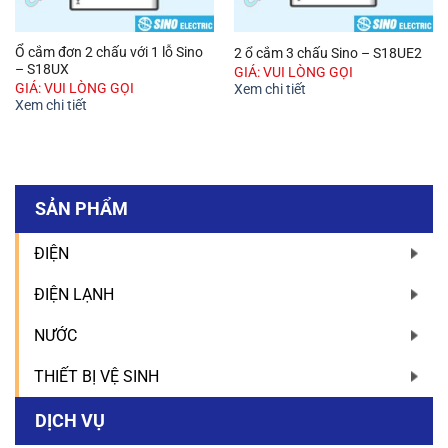
Ổ cắm đơn 2 chấu với 1 lỗ Sino
2 ổ cắm 3 chấu Sino – S18UE2
– S18UX
GIÁ: VUI LÒNG GỌI
GIÁ: VUI LÒNG GỌI
Xem chi tiết
Xem chi tiết
SẢN PHẨM
ĐIỆN
ĐIỆN LẠNH
NƯỚC
THIẾT BỊ VỆ SINH
DỊCH VỤ