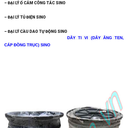
– ĐẠI LÝ Ổ CẮ
M CÔNG TẮC SINO
– ĐẠI LÝ TỦ ĐIỆN SINO
– ĐẠI LÝ CẦU DAO TỰ ĐỘNG SINO
DÂY TI VI (DÂY ĂNG TEN,
CÁP ĐỒNG TRỤC) SINO