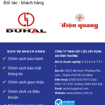
Đối tác - khách hàng
DỊCH VỤ KHÁCH HÀNG
CÔNG TY TNHH VẬT LIỆU XÂY DỰNG
AN VĨNH TRƯỜNG
Chính sách bảo hành
Mã số doanh nghiệp:
0 3 0 6 6 8 7 9 1
1
Chính sách bảo mật
Địa chỉ:
242/5 Bà Hom, Phường Phú
thông tin
Lâm , Thành Phố Hồ Chí Minh
Điện thoại:
(028) 6253 8515 Zalo:
Chính sách giao nhận
0987 19 15 81 Hotline: 0983 069 428
Email:
anloico@gmail.com
Chính sách và điều
Website:
www.anloico.com.vn
khoản