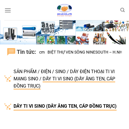
Bỏ
qua
nội
dung
Tin tức:
BÌNH CHÁNH tphcm
BIỆT THỰ VEN SÔNG NINESOUTH – H.NHÀ BÈ
Đạ
SẢN PHẨM
/
ĐIỆN
/
SINO
/
DÂY ĐIỆN THOẠI TI VI
MẠNG SINO
/
DÂY TI VI SINO (DÂY ĂNG TEN, CÁP
ĐỒNG TRỤC)
DÂY TI VI SINO (DÂY ĂNG TEN, CÁP ĐỒNG TRỤC)