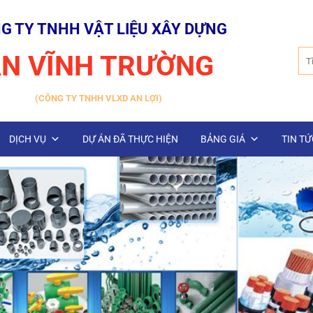
G TY TNHH VẬT LIỆU XÂY DỰNG
Tìm
N VĨNH TRƯỜNG
kiế
(CÔNG TY TNHH VLXD AN LỢI)
DỊCH VỤ
DỰ ÁN ĐÃ THỰC HIỆN
BẢNG GIÁ
TIN TỨ