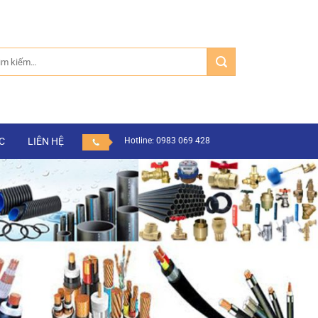
m:
C
LIÊN HỆ
Hotline: 0983 069 428