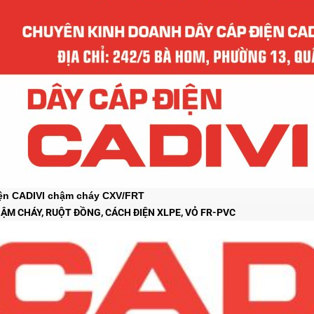
ện CADIVI chậm cháy CXV/FRT
ẬM CHÁY, RUỘT ĐỒNG, CÁCH ĐIỆN XLPE, VỎ FR-PVC