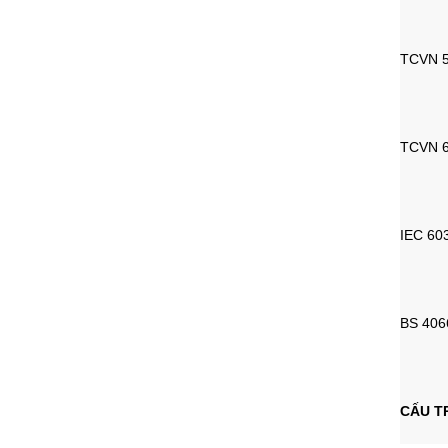
TCVN 5
TCVN 6
IEC 603
BS 4066
CẤU T