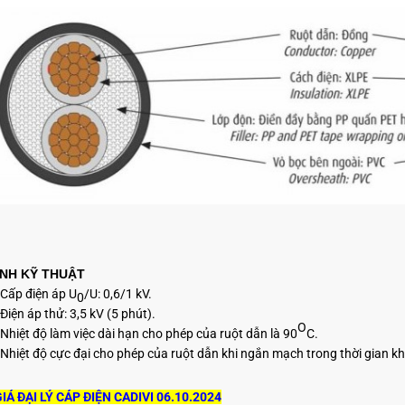
ÍNH KỸ THUẬT
Cấp điện áp U
/U: 0,6/1 kV.
0
Điện áp thử: 3,5 kV (5 phút).
O
Nhiệt độ làm việc dài hạn cho phép của ruột dẫn là 90
C.
Nhiệt độ cực đại cho phép của ruột dẫn khi ngắn mạch trong thời gian kh
IÁ ĐẠI LÝ CÁP ĐIỆN CADIVI 06.10.2024