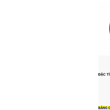
ĐẶC T
BẢNG G