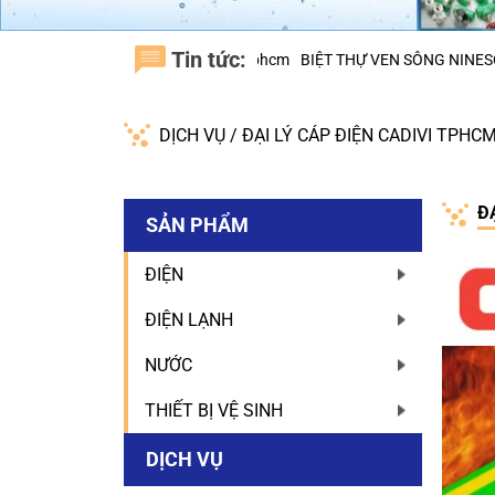
Tin tức:
, H.BÌNH CHÁNH tphcm
BIỆT THỰ VEN SÔNG NINESOUTH – H.NHÀ BÈ
DỊCH VỤ
/
ĐẠI LÝ CÁP ĐIỆN CADIVI TPHC
Đ
SẢN PHẨM
ĐIỆN
ĐIỆN LẠNH
NƯỚC
THIẾT BỊ VỆ SINH
DỊCH VỤ