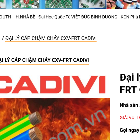
Đại Học Quốc Tế VIỆT ĐỨC BÌNH DƯƠNG
KCN Phú Mỹ 2 – Bà Rịa Vũng
M
/
ĐẠI LÝ CÁP CHẬM CHÁY CXV-FRT CADIVI
ẠI LÝ CÁP CHẬM CHÁY CXV-FRT CADIVI
Đại 
FRT 
Nhà sản 
GIÁ: VUI 
Gọi ngay