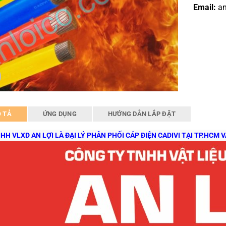
Email:
an
 TẢ
ỨNG DỤNG
HƯỚNG DẪN LẮP ĐẶT
HH VLXD AN LỢI LÀ ĐẠI LÝ PHÂN PHỐI CÁP ĐIỆN CADIVI TẠI TP.HCM