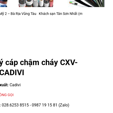
 Tàu
Khách sạn Tân Sơn Nhất (mở rộng)
Khu Công Nghiệp Ông Kèo – H
lý cáp chậm cháy CXV-
CADIVI
xuất:
Cadivi
LÒNG GỌI
:
028.6253 8515 - 0987 19 15 81 (Zalo)