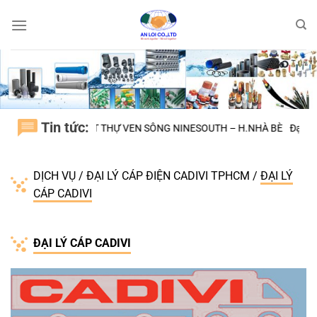
Bỏ
qua
nội
dung
Tin tức:
HỰ VEN SÔNG NINESOUTH – H.NHÀ BÈ
Đại Học Quốc Tế VIỆT ĐỨC BÌ
DỊCH VỤ
/
ĐẠI LÝ CÁP ĐIỆN CADIVI TPHCM
/
ĐẠI LÝ
CÁP CADIVI
ĐẠI LÝ CÁP CADIVI