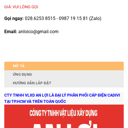
GIÁ: VUI LÒNG GỌI
Gọi ngay:
028.6253 8515 - 0987 19 15 81 (Zalo)
Email:
anloico@gmail.com
MÔ TẢ
ỨNG DỤNG
HƯỚNG DẪN LẮP ĐẶT
CTY TNHH VLXD AN LỢI LÀ ĐẠI LÝ PHÂN PHỐI CÁP ĐIỆN CADIVI
TẠI TP.HCM VÀ TRÊN TOÀN QUỐC