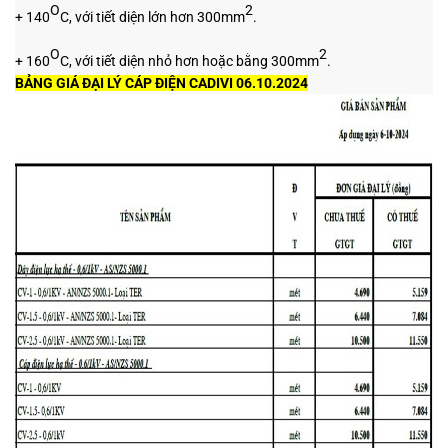
O
2
+ 140
C, với tiết diện lớn hơn 300mm
.
O
2
+ 160
C, với tiết diện nhỏ hơn hoặc bằng 300mm
.
BẢNG GIÁ ĐẠI LÝ CÁP ĐIỆN CADIVI 06.10.2024