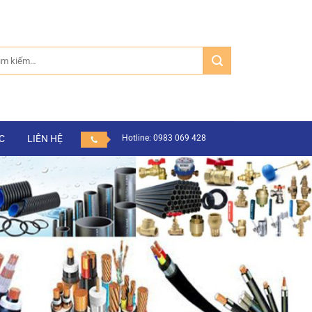
m:
C
LIÊN HỆ
Hotline: 0983 069 428