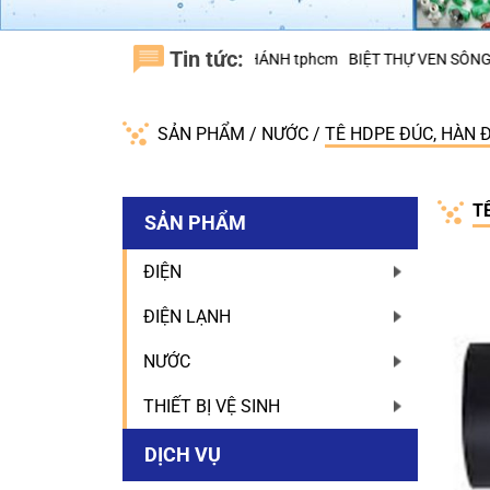
Tin tức:
 TRUNG SƠN, H.BÌNH CHÁNH tphcm
BIỆT THỰ VEN SÔNG NINESOUTH
SẢN PHẨM
/
NƯỚC
/
TÊ HDPE ĐÚC, HÀN 
T
SẢN PHẨM
ĐIỆN
ĐIỆN LẠNH
NƯỚC
THIẾT BỊ VỆ SINH
DỊCH VỤ