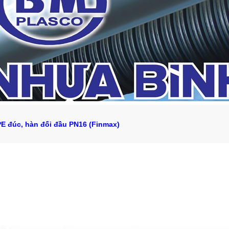
E đúc, hàn đối đầu PN16 (Finmax)