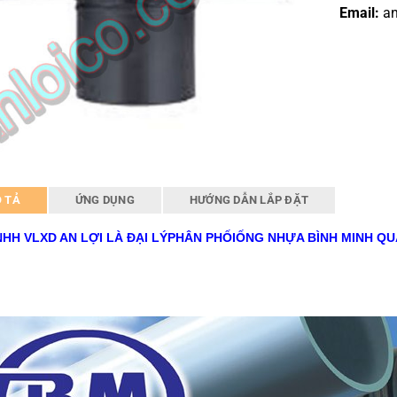
Email:
an
 TẢ
ỨNG DỤNG
HƯỚNG DẪN LẮP ĐẶT
HH VLXD AN LỢI LÀ ĐẠI LÝ
PHÂN PHỐI
ỐN
G NHỰA BÌNH MINH QU