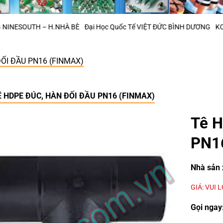
 – H.NHÀ BÈ
Đại Học Quốc Tế VIỆT ĐỨC BÌNH DƯƠNG
KCN Phú Mỹ 2 –
ĐỐI ĐẦU PN16 (FINMAX)
Ê HDPE ĐÚC, HÀN ĐỐI ĐẦU PN16 (FINMAX)
Tê H
PN16
Nhà sản 
GIÁ: VUI 
Gọi ngay