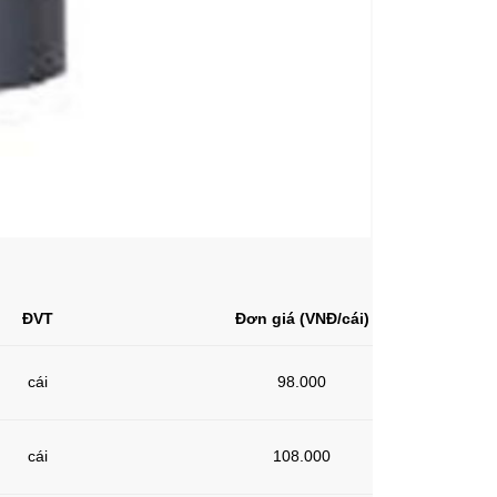
ĐVT
Đơn giá (VNĐ/cái)
cái
98.000
cái
108.000