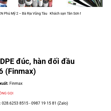
 Bà Rịa Vũng Tàu
Khách sạn Tân Sơn Nhất (mở rộng)
Khu Công Nghiệ
DPE đúc, hàn đối đầu
 (Finmax)
xuất:
Finmax
LÒNG GỌI
:
028.6253 8515 - 0987 19 15 81 (Zalo)