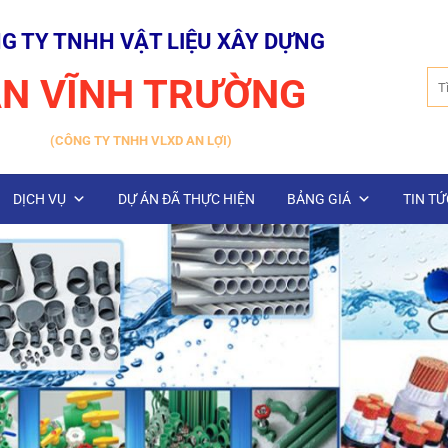
G TY TNHH VẬT LIỆU XÂY DỰNG
Tìm
N VĨNH TRƯỜNG
kiế
(CÔNG TY TNHH VLXD AN LỢI)
DỊCH VỤ
DỰ ÁN ĐÃ THỰC HIỆN
BẢNG GIÁ
TIN TỨ