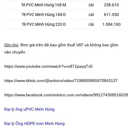
Tê PVC Minh Hùng 168 M
cái
258.610
Tê PVC Minh Hùng 168 D
cái
611.050
Tê PVC Minh Hùng 220 D
cái
1.084.160
Ghi chú
: Đơn giá trên đã bao gồm thuế VAT và không bao gồm
vận chuyển.
https://www.youtube.com/watch?v=o871payqTz0
https://www.tiktok.com/@anloico/video/7198800865870843137
https://www.facebook.com/anloico.com.vn/videos/991274308516028
Đại lý ống uPVC Minh Hùng
Đại lý Ống HDPE trơn Minh Hùng