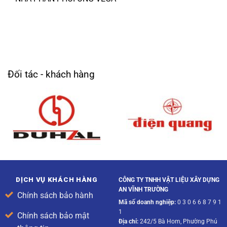
Đối tác - khách hàng
DỊCH VỤ KHÁCH HÀNG
CÔNG TY TNHH VẬT LIỆU XÂY DỰNG
AN VĨNH TRƯỜNG
Chính sách bảo hành
Mã số doanh nghiệp:
0 3 0 6 6 8 7 9 1
1
Chính sách bảo mật
Địa chỉ:
242/5 Bà Hom, Phường Phú