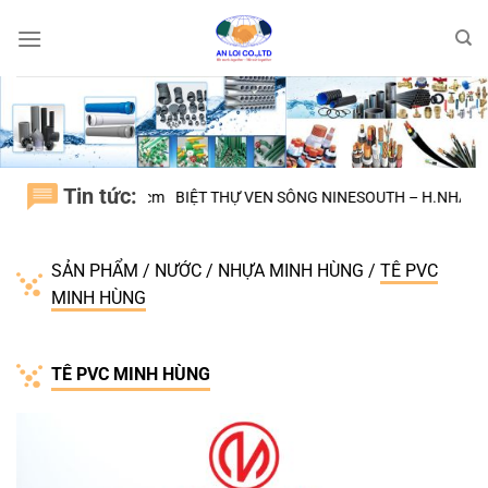
Bỏ
qua
nội
dung
Tin tức:
NH CHÁNH tphcm
BIỆT THỰ VEN SÔNG NINESOUTH – H.NHÀ BÈ
Đại 
SẢN PHẨM
/
NƯỚC
/
NHỰA MINH HÙNG
/
TÊ PVC
MINH HÙNG
TÊ PVC MINH HÙNG