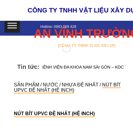
Bỏ
qua
CÔNG TY TNHH VẬT LIỆU XÂY 
nội
dung
Hotline: 0983 069 428
AN VĨNH TRƯỜN
(CÔNG TY TNHH VLXD AN LỢI)
Tin tức:
BỆNH VIỆN ĐA KHOA NAM SÀI GÒN – KDC TRU
SẢN PHẨM
/
NƯỚC
/
NHỰA ĐỆ NHẤT
/
NÚT BÍT
UPVC ĐỆ NHẤT (HỆ INCH)
NÚT BÍT UPVC ĐỆ NHẤT (HỆ INCH)