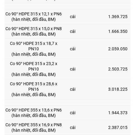
Co 90° HDPE 315 x 12,1 x PN6
cái
1.369.725
(hàn nhiệt, đối đầu, BM)
Co 90° HDPE 315 x 15,0 x PN8
cái
1.666.350
(hàn nhiệt, đối đầu, BM)
Co 90° HDPE 315 x 18,7 x
PN10
cái
2.059.050
(hàn nhiệt, đối đầu, BM)
Co 90° HDPE 315 x 23,2 x
PN10
cái
2.503.725
(hàn nhiệt, đối đầu, BM)
Co 90° HDPE 315 x 28,6 x
PN16
cái
3.018.225
(hàn nhiệt, đối đầu, BM)
Co 90° HDPE 355 x 13,6 x PN6
cái
1.944.373
(hàn nhiệt, đối đầu, BM)
Co 90° HDPE 355 x 16,9 x PN8
cái
2.387.015
(hàn nhiệt, đối đầu, BM)