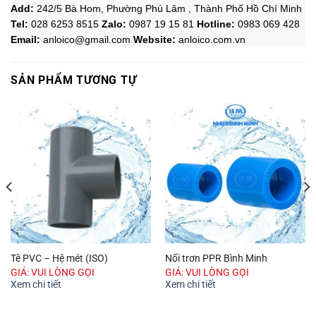
Add:
242/5 Bà Hom, Phường Phú Lâm , Thành Phố Hồ Chí Minh
Tel:
028 6253 8515
Zalo
:
0987 19 15 81
Hotline:
0983 069 428
Email:
anloico@gmail.com
Website:
anloico.com.vn
SẢN PHẨM TƯƠNG TỰ
Tê PVC – Hệ mét (ISO)
Nối trơn PPR Bình Minh
GIÁ: VUI LÒNG GỌI
GIÁ: VUI LÒNG GỌI
Xem chi tiết
Xem chi tiết