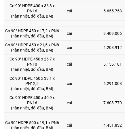
Co 90° HDPE 400 x 36,3 x
PN16
cái
5.655.758
(hàn nhiệt, đối đầu, BM)
Co 90° HDPE 450 x 17,2 x PN6
cái
3.409.006
(hàn nhiệt, đối đầu, BM)
Co 90° HDPE 450 x 21,5 x PN8
cái
4.208.912
(hàn nhiệt, đối đầu, BM)
Co 90° HDPE 450 x 26,7 x
PN10
cái
5.155.181
(hàn nhiệt, đối đầu, BM)
Co 90° HDPE 450 x 33,1 x
PN12,5
cái
6.291.008
(hàn nhiệt, đối đầu, BM)
Co 90° HDPE 450 x 40,9 x
PN16
cái
7.608.770
(hàn nhiệt, đối đầu, BM)
Co 90° HDPE 500 x 19,1 x PN6
cái
4.451.832
(hàn nhiệt, đối đầu, BM)