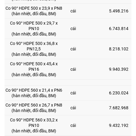
Co 90° HDPE 500 x 23,9 x PN8
cái
5.498.216
(hàn nhiệt, đối đầu, BM)
Co 90° HDPE 500 x 29,7 x
PN10
cái
6.743.814
(hàn nhiệt, đối đầu, BM)
Co 90° HDPE 500 x 36,8 x
PN12,5
cái
8.218.102
(hàn nhiệt, đối đầu, BM)
Co 90° HDPE 500 x 45,4 x
PN16
cái
9.940.392
(hàn nhiệt, đối đầu, BM)
Co 90° HDPE 560 x 21,4 x PN6
cái
6.230.024
(hàn nhiệt, đối đầu, BM)
Co 90° HDPE 560 x 26,7 x PN8
cái
7.682.968
(hàn nhiệt, đối đầu, BM)
Co 90° HDPE 560 x 33,2 x
PN10
cái
9.432.192
(hàn nhiệt, đối đầu, BM)