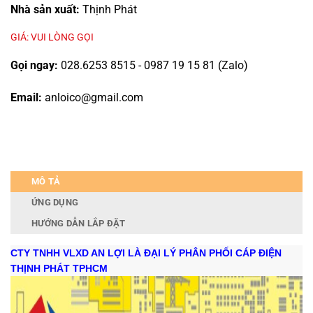
Nhà sản xuất:
Thịnh Phát
GIÁ: VUI LÒNG GỌI
Gọi ngay:
028.6253 8515 - 0987 19 15 81 (Zalo)
Email:
anloico@gmail.com
MÔ TẢ
ỨNG DỤNG
HƯỚNG DẪN LẮP ĐẶT
CTY TNHH VLXD AN LỢI LÀ ĐẠI LÝ PHÂN PHỐI CÁP ĐIỆN
THỊNH PHÁT TPHCM