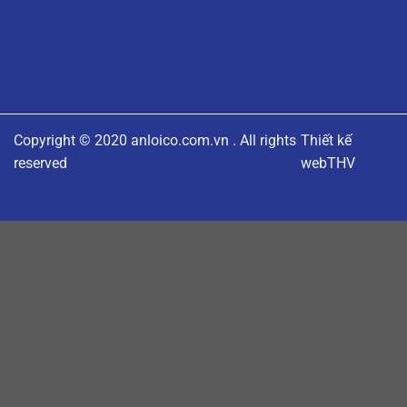
Copyright © 2020
anloico.com.vn
. All rights
Thiết kế
reserved
web
THV