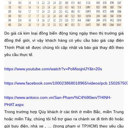
Do giá cả kim loại đồng biến động từng ngày theo thị trường giá
đồng thế giới, vì vậy khách hàng có yêu cầu báo giá cáp điện
Thịnh Phát sẽ được chúng tôi cập nhật và báo giá thay đổi theo
yêu cầu thực tế.
https://www.youtube.com/watch?v=PoMissjnlJY&t=20s
https://www.facebook.com/100023868018965/videos/pcb.1502675
https://www.anloico.com.vn/San-Pham/%C4%90ien/THINH-
PHAT.aspx
Trong trường hợp Qúy khách ở các tỉnh ở miền Bắc, miền Trung
hoặc miền Tây, chúng tôi hỗ trợ giao ra chành xe đi tỉnh đó hoặc
gửi bưu điện, nhà xe , …
(trong phạm vi TP.HCM)
theo yêu cầu