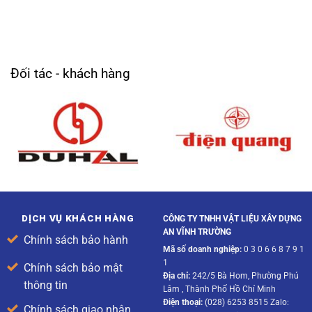
Đối tác - khách hàng
DỊCH VỤ KHÁCH HÀNG
CÔNG TY TNHH VẬT LIỆU XÂY DỰNG
AN VĨNH TRƯỜNG
Chính sách bảo hành
Mã số doanh nghiệp:
0 3 0 6 6 8 7 9 1
1
Chính sách bảo mật
Địa chỉ:
242/5 Bà Hom, Phường Phú
thông tin
Lâm , Thành Phố Hồ Chí Minh
Điện thoại:
(028) 6253 8515 Zalo:
Chính sách giao nhận