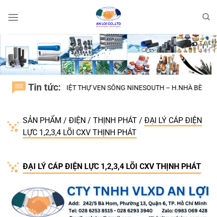
Bỏ
qua
nội
dung
Tin tức:
H tphcm
BIỆT THỰ VEN SÔNG NINESOUTH – H.NHÀ BÈ
Đại Học Quốc
SẢN PHẨM
/
ĐIỆN
/
THỊNH PHÁT
/
ĐẠI LÝ CÁP ĐIỆN
LỰC 1,2,3,4 LÕI CXV THỊNH PHÁT
ĐẠI LÝ CÁP ĐIỆN LỰC 1,2,3,4 LÕI CXV THỊNH PHÁT