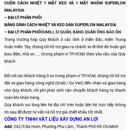
CUỘN CÁCH NHIỆT 1 MẶT KEO VÀ 1 MẶT NHÔM SUPERLON
MALAYSIA
– ĐẠI LÝ
PHÂN PHỐI
BĂNG DÍNH CÁCH NHIỆT VÀ KEO DÁN SUPERLON MALAYSIA
– ĐẠI LÝ
PHÂN PHỐI
SIMILI, SI QUẤN, BĂNG QUẤN ỐNG BẢO ÔN
Trong trường hợp Qúy khách ở các tỉnh ở miền Bắc, miền Trung
hoặc miền Tây, chúng tôi hỗ trợ giao ra chành xe đi tỉnh đó hoặc gửi
bưu điện, nhà xe , …
(trong phạm vi TP.HCM)
theo yêu cầu của Qúy
khách.
Đối với các khách hàng ở xa trong phạm vi TP.HCM, chúng tôi hỗ trợ
đặt xe giao hàng công nghệ (Grab / Go Viet) đến nhận và giao hàng
cho Qúy khách, chi phí phát sinh vận chuyển khách hàng tự thanh
toán khi nhận hàng.
Qúy khách vui lòng liên hệ địa chỉ trên hoặc liên hệ trực tiếp thông
tin sau
để được tư vấn và hỗ trợ giá chiết khấu tốt nhất.
CÔNG TY TNHH VẬT LIỆU XÂY DỰNG AN LỢI
Add:
242/5 Bà Hom, Phường Phú Lâm , Thành Phố Hồ Chí Minh