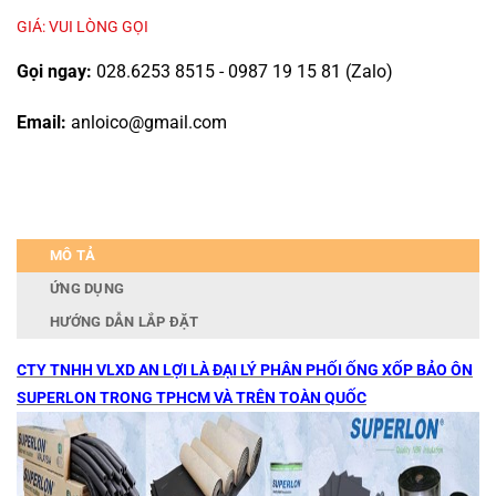
GIÁ: VUI LÒNG GỌI
Gọi ngay:
028.6253 8515 - 0987 19 15 81 (Zalo)
Email:
anloico@gmail.com
MÔ TẢ
ỨNG DỤNG
HƯỚNG DẪN LẮP ĐẶT
CTY TNHH VLXD AN LỢI LÀ ĐẠI LÝ PHÂN PHỐI ỐNG XỐP BẢO ÔN
SUPERLON TRONG TPHCM VÀ TRÊN TOÀN QUỐC