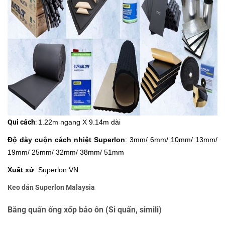
Qui cách
:
1.22m ngang X 9.14m dài
Độ dày cuộn cách nhiệt Super
lon
: 3mm/ 6mm/ 10mm/ 13mm/
19mm/ 25mm/ 32mm/ 38mm/ 51mm
Xuất xứ
: Superlon VN
Keo dán Superlon Malaysia
Băng quấn ống xốp bảo ôn (Si quấn, simili)