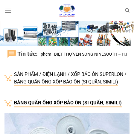
Bỏ
qua
nội
dung
Tin tức:
BÌNH CHÁNH tphcm
BIỆT THỰ VEN SÔNG NINESOUTH – H.NHÀ BÈ
Đại
SẢN PHẨM
/
ĐIỆN LẠNH
/
XỐP BẢO ÔN SUPERLON
/
BĂNG QUẤN ỐNG XỐP BẢO ÔN (SI QUẤN, SIMILI)
BĂNG QUẤN ỐNG XỐP BẢO ÔN (SI QUẤN, SIMILI)