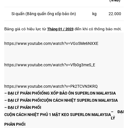
(VNĐ)
Si quấn (Băng quấn ống xốp bảo ôn)
kg
22.000
Bảng giá có hiệu lực từ
đến khi có thông báo mới.
Tháng 01 / 2023
https://www.youtube.com/watch?v=VGo5Me6NXXE
https://www.youtube.com/watch?v=Vfb0g3meS_E
https://www.youtube.com/watch?v=Pk2TCVN3KRQ
– ĐẠI LÝ
PHÂN PHỐI
ỐNG XỐP BẢO ÔN SUPERLON MALAYSIA
– ĐẠI LÝ
PHÂN PHỐI
CUỘN CÁCH NHIỆT SUPERLON MALAYSIA
– ĐẠI LÝ
PHÂN PHỐI
– ĐẠI
CUỘN CÁCH NHIỆT PHỦ 1 MẶT KEO SUPERLON MALAYSIA
LÝ
PHÂN PHỐI