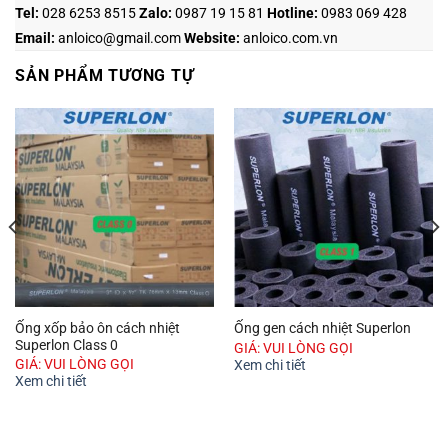
Tel:
028 6253 8515
Zalo
:
0987 19 15 81
Hotline:
0983 069 428
Email:
anloico@gmail.com
Website:
anloico.com.vn
SẢN PHẨM TƯƠNG TỰ
Ống xốp bảo ôn cách nhiệt
Ống gen cách nhiệt Superlon
Superlon Class 0
GIÁ: VUI LÒNG GỌI
GIÁ: VUI LÒNG GỌI
Xem chi tiết
Xem chi tiết