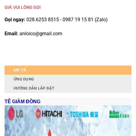
GIÁ: VUI LÒNG GỌI
Gọi ngay:
028.6253 8515 - 0987 19 15 81 (Zalo)
Email:
anloico@gmail.com
MÔ TẢ
ỨNG DỤNG
HƯỚNG DẪN LẮP ĐẶT
TÊ GIẢM ĐỒNG