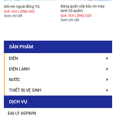
Băng quấn xốp bảo ôn máy
Nối ren ngoài đồng TQ
lạnh (Si quấn)
GIÁ: VUI LÒNG GỌI
GIÁ: VUI LÒNG GỌI
Xem chi tiết
Xem chi tiết
SẢN PHẨM
ĐIỆN
ĐIỆN LẠNH
NƯỚC
THIẾT BỊ VỆ SINH
DỊCH VỤ
ĐẠI LÝ ASPAVN