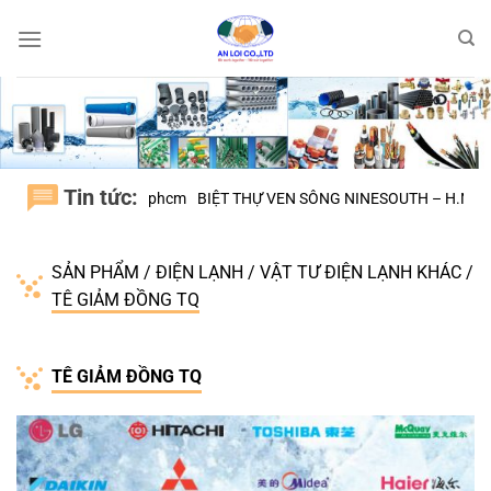
Bỏ
qua
nội
dung
Tin tức:
ÌNH CHÁNH tphcm
BIỆT THỰ VEN SÔNG NINESOUTH – H.NHÀ BÈ
Đại 
SẢN PHẨM
/
ĐIỆN LẠNH
/
VẬT TƯ ĐIỆN LẠNH KHÁC
/
TÊ GIẢM ĐỒNG TQ
TÊ GIẢM ĐỒNG TQ