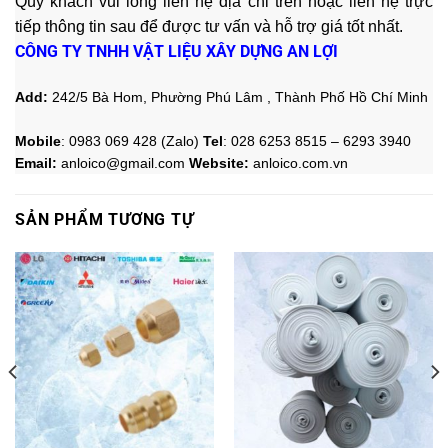
Qúy khách vui lòng liên hệ địa chỉ trên hoặc liên hệ trực
tiếp thông tin sau
để được tư vấn và hỗ trợ giá tốt nhất.
CÔNG TY TNHH VẬT LIỆU XÂY DỰNG AN LỢI
Add:
242/5 Bà Hom, Phường Phú Lâm , Thành Phố Hồ Chí Minh
Mobile
: 0983 069 428
(Zalo)
Tel
: 028 6253 8515 – 6293 3940
Email:
anloico@gmail.com
Website:
anloico.
com.vn
SẢN PHẨM TƯƠNG TỰ