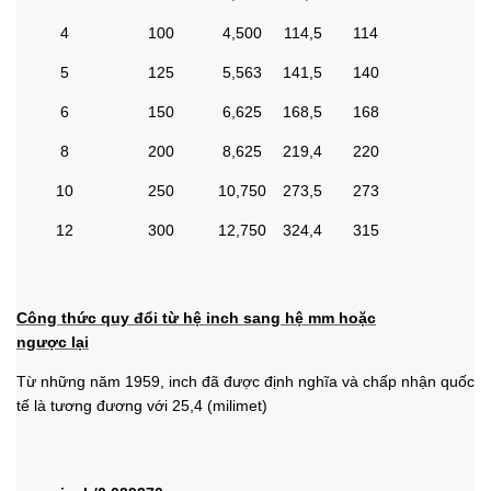
4
100
4,500
114,5
114
5
125
5,563
141,5
140
6
150
6,625
168,5
168
8
200
8,625
219,4
220
10
250
10,750
273,5
273
12
300
12,750
324,4
315
Công thức quy đổi từ hệ inch sang hệ mm hoặc
ngược lại
Từ những năm 1959, inch đã được định nghĩa và chấp nhận quốc
tế là tương đương với 25,4 (milimet)