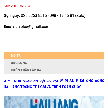
GIÁ: VUI LÒNG GỌI
Gọi ngay:
028.6253 8515 - 0987 19 15 81 (Zalo)
Email:
anloico@gmail.com
MÔ TẢ
ỨNG DỤNG
HƯỚNG DẪN LẮP ĐẶT
CTY TNHH VLXD AN LỢI LÀ ĐẠI
LÝ PHÂN PHỐI ỐNG ĐỒNG
HAILIANG TRONG TP.HCM VÀ TRÊN TOÀN QUỐC