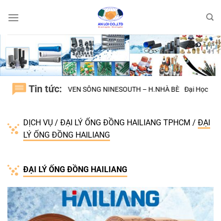
Bỏ
qua
nội
dung
Tin tức:
Ự VEN SÔNG NINESOUTH – H.NHÀ BÈ
Đại Học Quốc Tế VIỆT ĐỨC BÌN
DỊCH VỤ
/
ĐẠI LÝ ỐNG ĐỒNG HAILIANG TPHCM
/
ĐẠI
LÝ ỐNG ĐỒNG HAILIANG
ĐẠI LÝ ỐNG ĐỒNG HAILIANG