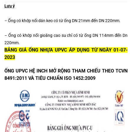
Lưu ý
– Ống có khớp nối dán keo có từ ống DN 21mm đến DN 220mm.
– Ống có khớp nối gioăng cao su chỉ có từ ống DN 114mm đến Dn
220mm.
BẢNG GIÁ ỐNG NHỰA UPVC ÁP DỤNG TỪ NGÀY 01-07-
2023
ỐNG UPVC HỆ INCH MỞ RỘNG THAM CHIẾU THEO TCVN
8491:2011 VÀ TIÊU CHUẨN ISO 1452:2009