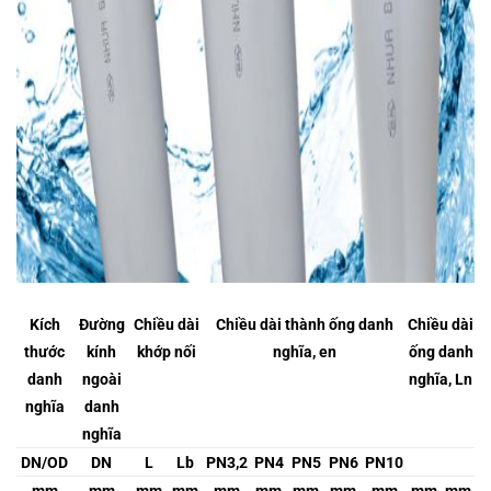
Kích
Đường
Chiều dài
Chiều dài thành ống danh
Chiều dài
thước
kính
khớp nối
nghĩa, en
ống danh
danh
ngoài
nghĩa, Ln
nghĩa
danh
nghĩa
DN/OD
DN
L
Lb
PN3,2
PN4
PN5
PN6
PN10
mm
mm
mm
mm
mm
mm
mm
mm
mm
mm
mm