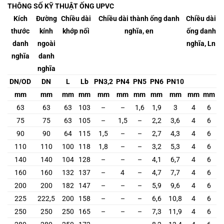
THÔNG SỐ KỸ THUẬT ỐNG UPVC
Kích
Đường
Chiều dài
Chiều dài thành ống danh
Chiều dài
thước
kính
khớp nối
nghĩa, en
ống danh
danh
ngoài
nghĩa, Ln
nghĩa
danh
nghĩa
DN/OD
DN
L
Lb
PN3,2
PN4
PN5
PN6
PN10
mm
mm
mm
mm
mm
mm
mm
mm
mm
mm
mm
63
63
63
103
–
–
1,6
1,9
3
4
6
75
75
63
105
–
1,5
–
2,2
3,6
4
6
90
90
64
115
1,5
–
–
2,7
4,3
4
6
110
110
100
118
1,8
–
–
3,2
5,3
4
6
140
140
104
128
–
–
–
4,1
6,7
4
6
160
160
132
137
–
4
–
4,7
7,7
4
6
200
200
182
147
–
–
–
5,9
9,6
4
6
225
222,5
200
158
–
–
–
6,6
10,8
4
6
250
250
250
165
–
–
–
7,3
11,9
4
6