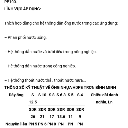
PE100.
LĨNH VỰC ÁP DỤNG:
Thích hợp dùng cho hệ thống dẫn ống nước trong các ứng dụng:
– Phân phối nước uống.
– Hệ thống dẫn nước và tưới tiêu trong nông nghiệp.
– Hệ thống dẫn nước trong công nghiệp.
– Hệ thống thoát nước thải, thoát nước mưa,..
THÔNG SỐ KỸ THUẬT VỀ ỐNG NHỰA HDPE TRƠN BÌNH MINH
Dãy ống
S
S 10
S 8
S 6.3
S 5
S 4
Chiều dài danh
12.5
nghĩa, Ln
SDR
SDR
SDR
SDR
SDR
SDR
26
21
17
13.6
11
9
Nguyên liệu
PN 5
PN 6
PN 8
PN
PN
PN