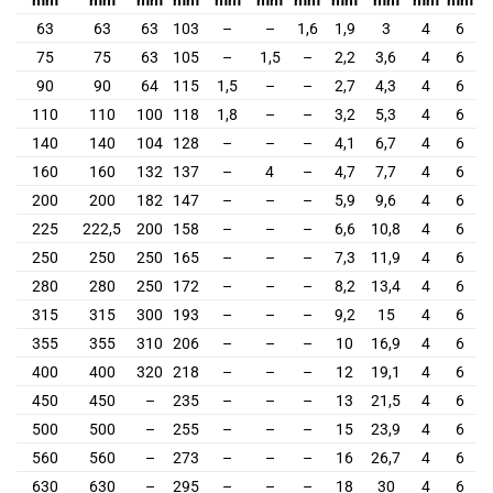
63
63
63
103
–
–
1,6
1,9
3
4
6
75
75
63
105
–
1,5
–
2,2
3,6
4
6
90
90
64
115
1,5
–
–
2,7
4,3
4
6
110
110
100
118
1,8
–
–
3,2
5,3
4
6
140
140
104
128
–
–
–
4,1
6,7
4
6
160
160
132
137
–
4
–
4,7
7,7
4
6
200
200
182
147
–
–
–
5,9
9,6
4
6
225
222,5
200
158
–
–
–
6,6
10,8
4
6
250
250
250
165
–
–
–
7,3
11,9
4
6
280
280
250
172
–
–
–
8,2
13,4
4
6
315
315
300
193
–
–
–
9,2
15
4
6
355
355
310
206
–
–
–
10
16,9
4
6
400
400
320
218
–
–
–
12
19,1
4
6
450
450
–
235
–
–
–
13
21,5
4
6
500
500
–
255
–
–
–
15
23,9
4
6
560
560
–
273
–
–
–
16
26,7
4
6
630
630
–
295
–
–
–
18
30
4
6