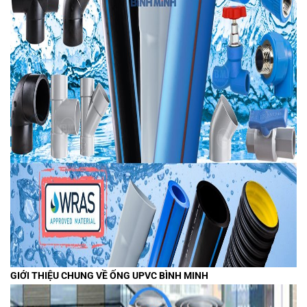
GIỚI THIỆU CHUNG VỀ ỐNG UPVC BÌNH MINH