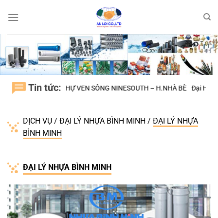
Bỏ
qua
nội
dung
Tin tức:
Ự VEN SÔNG NINESOUTH – H.NHÀ BÈ
Đại Học Quốc Tế VIỆT ĐỨC BÌN
DỊCH VỤ
/
ĐẠI LÝ NHỰA BÌNH MINH
/
ĐẠI LÝ NHỰA
BÌNH MINH
ĐẠI LÝ NHỰA BÌNH MINH