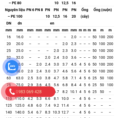
– PE 80
10
12,5
16
Nguyên liệu
PN 6
PN 8
PN
PN
PN
PN
Ống
Ống (cuộn)
– PE 100
10
12,5
16
20
(cây)
DN
dn
en
mm
mm
mm
mm
mm
mm
mm
mm
m
m
m
m
m
m
16
16.0
–
–
–
–
–
2.0
–
–
–
50
100
200
20
20.0
–
–
–
–
2.0
2.3
–
–
–
50
100
200
25
25.0
–
–
–
2.0
2.3
3.0
–
–
–
50
100
200
32
32.0
–
–
2.0
2.4
3.0
3.6
–
–
–
50
100
200
40
40.0
–
2.0
2.4
3.0
3.7
4.5
4
5
6
50
100
200
50
50.0
2.0
2.4
3.0
3.7
4.6
5.6
4
5
6
50
100
200
63
63.0
2.5
3.0
3.8
4.7
5.8
7.1
4
5
6
25
50
100
75
75.0
2.9
3.6
4.5
5.6
6.8
8.4
4
5
6
25
50
100
0983 069 428
90
90.0
3.5
4.3
5.4
6.7
8.2
10.1
4
5
6
25
50
–
110
110.0
4.2
5.3
6.6
8.1
10.0
–
4
5
6
–
–
–
125
125.0
4.8
6.0
7.4
9.2
11.4
–
4
5
6
–
–
–
140
140.0
5.4
6.7
8.3
10.3
12.7
–
4
5
6
–
–
–