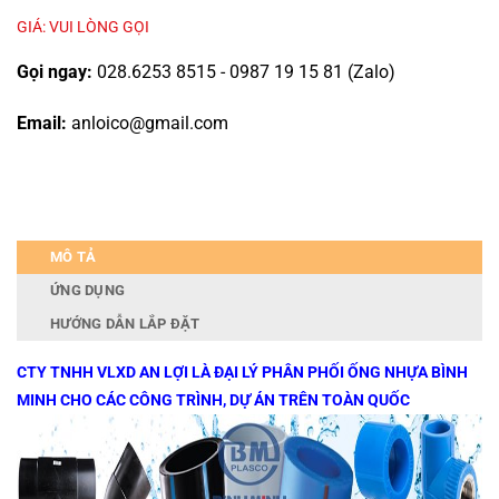
GIÁ: VUI LÒNG GỌI
Gọi ngay:
028.6253 8515 - 0987 19 15 81 (Zalo)
Email:
anloico@gmail.com
MÔ TẢ
ỨNG DỤNG
HƯỚNG DẪN LẮP ĐẶT
CTY TNHH VLXD AN LỢI LÀ ĐẠI LÝ PHÂN PHỐI ỐNG NHỰA BÌNH
MINH CHO CÁC CÔNG TRÌNH, DỰ ÁN TRÊN TOÀN QUỐC