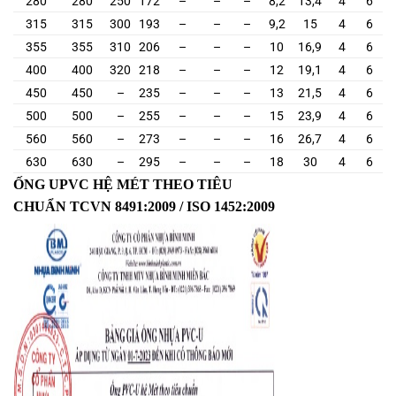
280
280
250
172
–
–
–
8,2
13,4
4
6
315
315
300
193
–
–
–
9,2
15
4
6
355
355
310
206
–
–
–
10
16,9
4
6
400
400
320
218
–
–
–
12
19,1
4
6
450
450
–
235
–
–
–
13
21,5
4
6
500
500
–
255
–
–
–
15
23,9
4
6
560
560
–
273
–
–
–
16
26,7
4
6
630
630
–
295
–
–
–
18
30
4
6
ỐNG UPVC HỆ MÉT THEO TIÊU
CHUẨN TCVN 8491:2009 / ISO 1452:2009