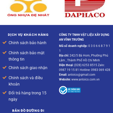
DỊCH VỤ KHÁCH HÀNG
CÔNG TY TNHH VẬT LIỆU XÂY DỰNG
AN VĨNH TRƯỜNG
Chính sách bảo hành
Mã số doanh nghiệp:
0 3 0 6 6 8 7 9 1
1
Chính sách bảo mật
Địa chỉ:
242/5 Bà Hom, Phường Phú
thông tin
Lâm , Thành Phố Hồ Chí Minh
Điện thoại:
(028) 6253 8515 Zalo:
Chính sách giao nhận
0987 19 15 81 Hotline: 0983 069 428
Email:
anloico@gmail.com
Chính sách và điều
Website:
www.anloico.com.vn
khoản
Đổi trả hàng trong 15
ngày
BẢN ĐỒ ĐƯỜNG ĐI