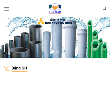
Bỏ
qua
nội
dung
Bảng Giá