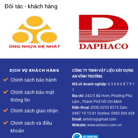
Đối tác - khách hàng
DỊCH VỤ KHÁCH HÀNG
CÔNG TY TNHH VẬT LIỆU XÂY DỰNG
AN VĨNH TRƯỜNG
Chính sách bảo hành
Mã số doanh nghiệp:
0 3 0 6 6 8 7 9 1
1
Chính sách bảo mật
Địa chỉ:
242/5 Bà Hom, Phường Phú
thông tin
Lâm , Thành Phố Hồ Chí Minh
Điện thoại:
(028) 6253 8515 Zalo:
Chính sách giao nhận
0987 19 15 81 Hotline: 0983 069 428
Email:
anloico@gmail.com
Chính sách và điều
Website:
www.anloico.com.vn
khoản