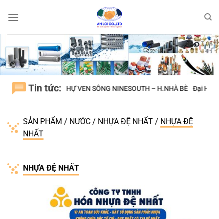
Bỏ
qua
nội
dung
Tin tức:
THỰ VEN SÔNG NINESOUTH – H.NHÀ BÈ
Đại Học Quốc Tế VIỆT ĐỨC B
SẢN PHẨM
/
NƯỚC
/
NHỰA ĐỆ NHẤT
/
NHỰA ĐỆ
NHẤT
NHỰA ĐỆ NHẤT